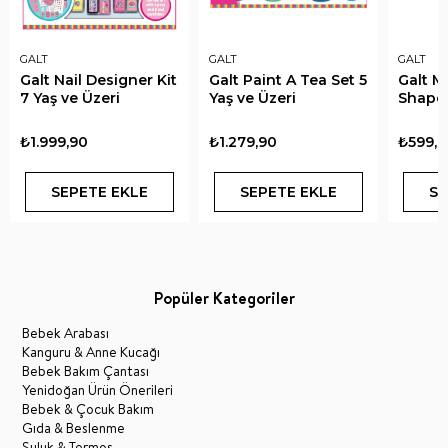
GALT
GALT
GALT
Galt Nail Designer Kit
Galt Paint A Tea Set 5
Galt M
7 Yaş ve Üzeri
Yaş ve Üzeri
Shapes
₺1.999,90
₺1.279,90
₺599,9
SEPETE EKLE
SEPETE EKLE
SE
Popüler Kategoriler
Bebek Arabası
Kanguru & Anne Kucağı
Bebek Bakım Çantası
Yenidoğan Ürün Önerileri
Bebek & Çocuk Bakım
Gıda & Beslenme
Suluk & Termos