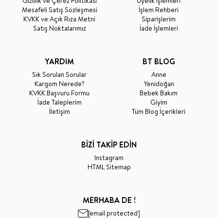
Gizlilik ve Çerez Politikası
Üyelik İşlemleri
Mesafeli Satış Sözleşmesi
İşlem Rehberi
KVKK ve Açık Rıza Metni
Siparişlerim
Satış Noktalarımız
İade İşlemleri
YARDIM
BT BLOG
Sık Sorulan Sorular
Anne
Kargom Nerede?
Yenidoğan
KVKK Başvuru Formu
Bebek Bakım
İade Taleplerim
Giyim
İletişim
Tüm Blog İçerikleri
BİZİ TAKİP EDİN
Instagram
HTML Sitemap
MERHABA DE !
[email protected]