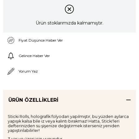
Ürün stoklarımızda kalmamıştır.
Fiyat Düşünce Haber Ver
Gelince Haber Ver
Yorum Yaz
ÜRÜN ÖZELLIKLERI
Sticki Rolls, holografik folyodan yapılmıştır, bu yüzden aylarca
yapışık kalsa bile iz veya kalıntı bırakmaz! Hatta, Sticki'leri
defterinizden su şişenize değiştirmek isterseniz yeniden
yapıştırılabilirler!
3 yaş ve üzeri için uygundur.