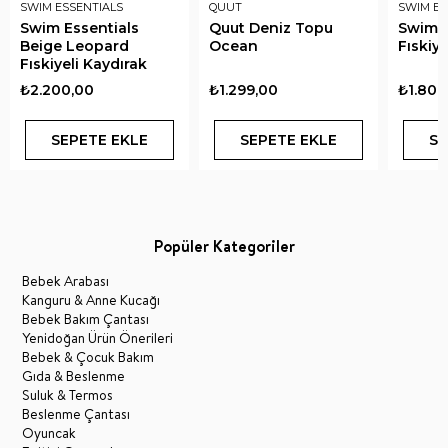
SWIM ESSENTIALS
QUUT
SWIM ES
Swim Essentials
Quut Deniz Topu
Swim E
Beige Leopard
Ocean
Fıskiye
Fıskiyeli Kaydırak
₺2.200,00
₺1.299,00
₺1.800
SEPETE EKLE
SEPETE EKLE
SE
Popüler Kategoriler
Bebek Arabası
Kanguru & Anne Kucağı
Bebek Bakım Çantası
Yenidoğan Ürün Önerileri
Bebek & Çocuk Bakım
Gıda & Beslenme
Suluk & Termos
Beslenme Çantası
Oyuncak