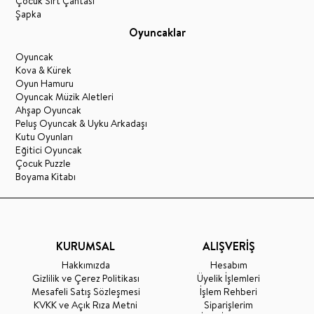
Çocuk Sırt Çantası
Şapka
Oyuncaklar
Oyuncak
Kova & Kürek
Oyun Hamuru
Oyuncak Müzik Aletleri
Ahşap Oyuncak
Peluş Oyuncak & Uyku Arkadaşı
Kutu Oyunları
Eğitici Oyuncak
Çocuk Puzzle
Boyama Kitabı
KURUMSAL
ALIŞVERİŞ
Hakkımızda
Hesabım
Gizlilik ve Çerez Politikası
Üyelik İşlemleri
Mesafeli Satış Sözleşmesi
İşlem Rehberi
KVKK ve Açık Rıza Metni
Siparişlerim