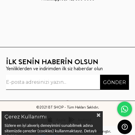
İLK SENİN HABERİN OLSUN
Yeniliklerden ve indirimden ilk siz haberdar olun
GÖNDER
©2021 BT SHOP - Tüm Hakları Saklıdır.
Çerez Kullanımı
Apple
Android
Sizlere en iyi alıveriş deneyimini sunabilmek adına
Bu sitenin kurulumu
Keyo Digital
tarafından yapılmıştır.
sitemizde çerezler (cookies) kullanmaktayız.
Detaylı