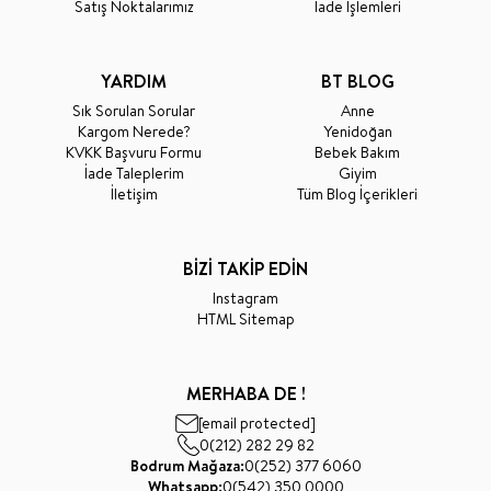
Satış Noktalarımız
İade İşlemleri
YARDIM
BT BLOG
Sık Sorulan Sorular
Anne
Kargom Nerede?
Yenidoğan
KVKK Başvuru Formu
Bebek Bakım
İade Taleplerim
Giyim
İletişim
Tüm Blog İçerikleri
BİZİ TAKİP EDİN
Instagram
HTML Sitemap
MERHABA DE !
[email protected]
0(212) 282 29 82
Bodrum Mağaza:
0(252) 377 6060
Whatsapp:
0(542) 350 0000