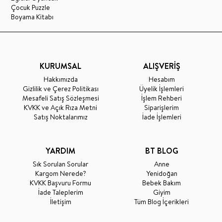
Çocuk Puzzle
Boyama Kitabı
KURUMSAL
ALIŞVERİŞ
Hakkımızda
Hesabım
Gizlilik ve Çerez Politikası
Üyelik İşlemleri
Mesafeli Satış Sözleşmesi
İşlem Rehberi
KVKK ve Açık Rıza Metni
Siparişlerim
Satış Noktalarımız
İade İşlemleri
YARDIM
BT BLOG
Sık Sorulan Sorular
Anne
Kargom Nerede?
Yenidoğan
KVKK Başvuru Formu
Bebek Bakım
İade Taleplerim
Giyim
İletişim
Tüm Blog İçerikleri