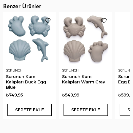
Benzer Ürünler
SCRUNCH
SCRUNCH
SCRUNC
Scrunch Kum
Scrunch Kum
Scrun
Kalıpları Duck Egg
Kalıpları Warm Gray
Egg Bl
Blue
₺749,95
₺549,99
₺599,9
SEPETE EKLE
SEPETE EKLE
SE