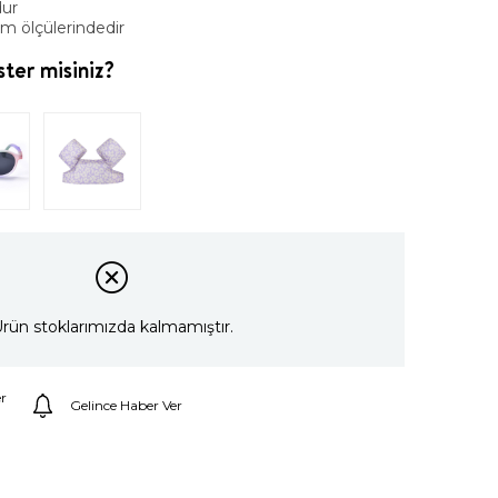
dur
cm ölçülerindedir
ter misiniz?
rün stoklarımızda kalmamıştır.
r
Gelince Haber Ver