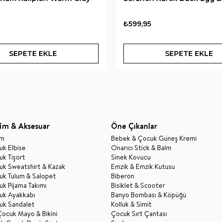
₺599,95
SEPETE EKLE
SEPETE EKLE
im & Aksesuar
Öne Çıkanlar
im
Bebek & Çocuk Güneş Kremi
k Elbise
Onarıcı Stick & Balm
k Tişört
Sinek Kovucu
uk Sweatshirt & Kazak
Emzik & Emzik Kutusu
uk Tulum & Salopet
Biberon
k Pijama Takımı
Bisiklet & Scooter
uk Ayakkabı
Banyo Bombası & Köpüğü
uk Sandalet
Kolluk & Simit
Çocuk Mayo & Bikini
Çocuk Sırt Çantası