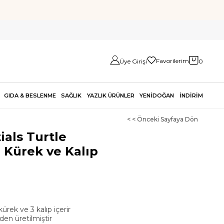
Favorilerim
Üye Girişi
0
GIDA & BESLENME
SAĞLIK
YAZLIK ÜRÜNLER
YENİDOĞAN
İNDİRİM
< < Önceki Sayfaya Dön
als Turtle
, Kürek ve Kalıp
kürek ve 3 kalıp içerir
en üretilmiştir