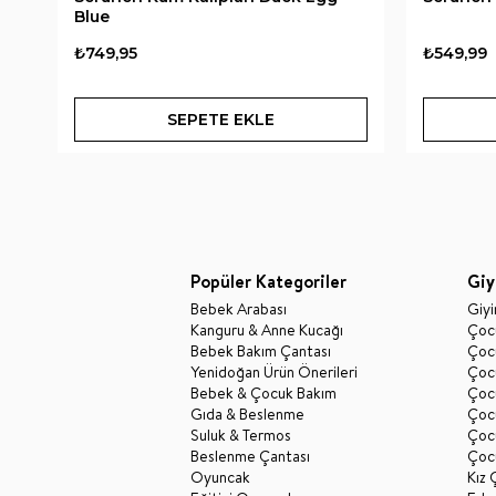
Blue
₺749,95
₺549,99
SEPETE EKLE
Popüler Kategoriler
Giy
Bebek Arabası
Giy
Kanguru & Anne Kucağı
Çocu
Bebek Bakım Çantası
Çocu
Yenidoğan Ürün Önerileri
Çoc
Bebek & Çocuk Bakım
Çoc
Gıda & Beslenme
Çocu
Suluk & Termos
Çoc
Beslenme Çantası
Çoc
Oyuncak
Kız 