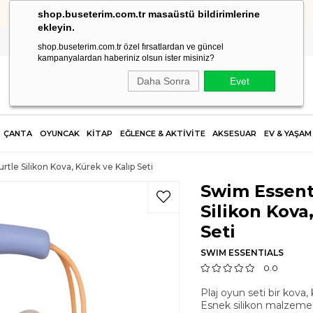
shop.buseterim.com.tr masaüstü bildirimlerine
HIZLI KARGO
ekleyin.
shop.buseterim.com.tr özel fırsatlardan ve güncel
kampanyalardan haberiniz olsun ister misiniz?
Daha Sonra
Evet
ÇANTA
OYUNCAK
KİTAP
EĞLENCE & AKTİVİTE
AKSESUAR
EV & YAŞAM
rtle Silikon Kova, Kürek ve Kalıp Seti
Swim Essenti
Silikon Kova
Seti
SWIM ESSENTIALS
0.0
Plaj oyun seti bir kova, 
Esnek silikon malzemed