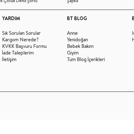
ek Çocuk Deniz Şortu
Şapka
YARDIM
BT BLOG
Sık Sorulan Sorular
Anne
Kargom Nerede?
Yenidoğan
KVKK Başvuru Formu
Bebek Bakım
İade Taleplerim
Giyim
İletişim
Tüm Blog İçerikleri