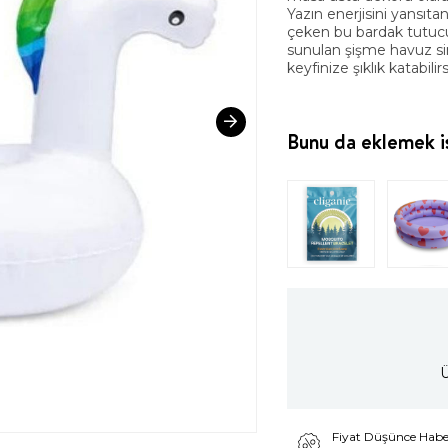
Yazın enerjisini yansıtan
çeken bu bardak tutucu,
sunulan şişme havuz sim
keyfinize şıklık katabilirs
Bunu da eklemek is
Ü
Fiyat Düşünce Habe