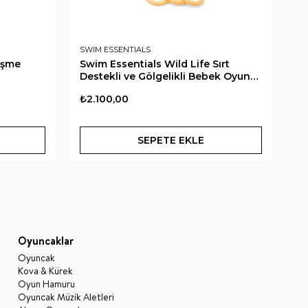
SWIM ESSENTIALS
SW
Şişme
Swim Essentials Wild Life Sırt
Sw
Destekli ve Gölgelikli Bebek Oyun
Fı
Matı 76 cm
₺2.100,00
₺2
SEPETE EKLE
Oyuncaklar
Oyuncak
Kova & Kürek
Oyun Hamuru
Oyuncak Müzik Aletleri