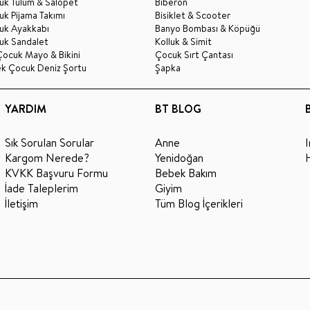
uk Tulum & Salopet
Biberon
k Pijama Takımı
Bisiklet & Scooter
uk Ayakkabı
Banyo Bombası & Köpüğü
uk Sandalet
Kolluk & Simit
Çocuk Mayo & Bikini
Çocuk Sırt Çantası
ek Çocuk Deniz Şortu
Şapka
YARDIM
BT BLOG
Sık Sorulan Sorular
Anne
Kargom Nerede?
Yenidoğan
KVKK Başvuru Formu
Bebek Bakım
İade Taleplerim
Giyim
İletişim
Tüm Blog İçerikleri