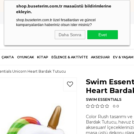
shop.buseterim.com.tr masaüstü bildirimlerine
HIZLI KARGO
ekleyin.
shop.buseterim.com.tr özel fırsatlardan ve güncel
kampanyalardan haberiniz olsun ister misiniz?
Daha Sonra
Evet
ÇANTA
OYUNCAK
KİTAP
EĞLENCE & AKTİVİTE
AKSESUAR
EV & YAŞAM
ntials Unicorn Heart Bardak Tutucu
Swim Essent
Heart Barda
SWIM ESSENTIALS
0.0
Color Rush tasarımı ve 
Bardak Tutucu, havuz ba
aksesuarı! İçeceklerini
masa üstü dekoru olara