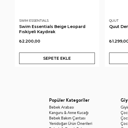
SWIM ESSENTIALS
QUUT
Swim Essentials Beige Leopard
Quut De
Fıskiyeli Kaydırak
₺2.200,00
₺1.299,0
SEPETE EKLE
Popüler Kategoriler
Giy
Bebek Arabası
Giy
Kanguru & Anne Kucağı
Çocu
Bebek Bakım Çantası
Çocu
Yenidoğan Ürün Önerileri
Çoc