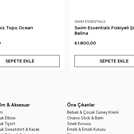
SWIM ESSENTIALS
niz Topu Ocean
Swim Essentials Fıskiyeli 
Balina
0
₺1.800,00
SEPETE EKLE
SEPETE EKLE
im & Aksesuar
Öne Çıkanlar
im
Bebek & Çocuk Güneş Kremi
k Elbise
Onarıcı Stick & Balm
k Tişört
Sinek Kovucu
uk Sweatshirt & Kazak
Emzik & Emzik Kutusu