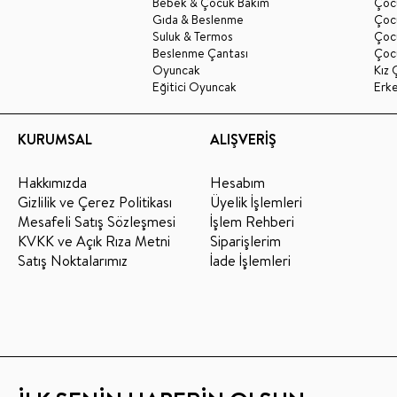
Bebek & Çocuk Bakım
Çoc
Gıda & Beslenme
Çocu
Suluk & Termos
Çoc
Beslenme Çantası
Çoc
Oyuncak
Kız 
Eğitici Oyuncak
Erk
KURUMSAL
ALIŞVERİŞ
Hakkımızda
Hesabım
Gizlilik ve Çerez Politikası
Üyelik İşlemleri
Mesafeli Satış Sözleşmesi
İşlem Rehberi
KVKK ve Açık Rıza Metni
Siparişlerim
Satış Noktalarımız
İade İşlemleri