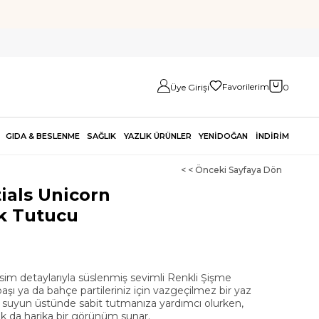
Favorilerim
Üye Girişi
0
GIDA & BESLENME
SAĞLIK
YAZLIK ÜRÜNLER
YENİDOĞAN
İNDİRİM
< < Önceki Sayfaya Dön
ials Unicorn
k Tutucu
sim detaylarıyla süslenmiş sevimli Renkli Şişme
şı ya da bahçe partileriniz için vazgeçilmez bir yaz
zi suyun üstünde sabit tutmanıza yardımcı olurken,
k da harika bir görünüm sunar.