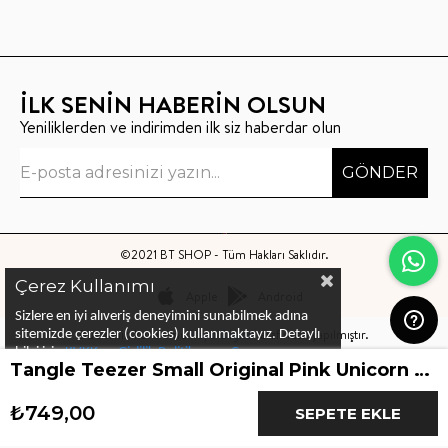
İLK SENİN HABERİN OLSUN
Yeniliklerden ve indirimden ilk siz haberdar olun
GÖNDER
©2021 BT SHOP - Tüm Hakları Saklıdır.
Çerez Kullanımı
Apple
Android
Sizlere en iyi alıveriş deneyimini sunabilmek adına
Bu sitenin kurulumu
Keyo Digital
tarafından yapılmıştır.
sitemizde çerezler (cookies) kullanmaktayız.
Detaylı
bilgi için
KVKK ve Gizlilik Politikası
ve
Çerez
Tangle Teezer Small Original Pink Unicorn Saç Fırçası
Politika
ları
nı
inceleyebilirsiniz
₺749,00