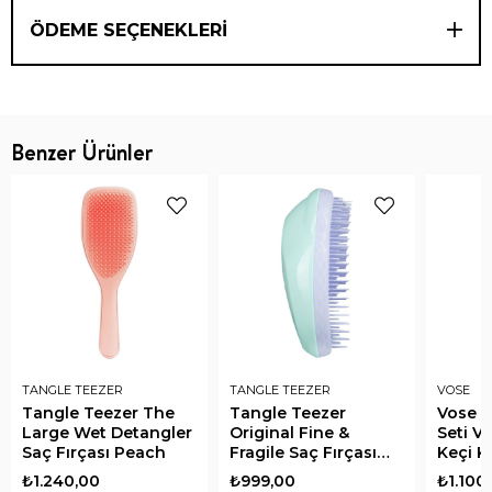
ÖDEME SEÇENEKLERI
Benzer Ürünler
TANGLE TEEZER
TANGLE TEEZER
VOSE
Tangle Teezer The
Tangle Teezer
Vose 
Large Wet Detangler
Original Fine &
Seti Vü
Saç Fırçası Peach
Fragile Saç Fırçası
Keçi K
Mint Lilac
Fırçası
₺1.240,00
₺999,00
₺1.100