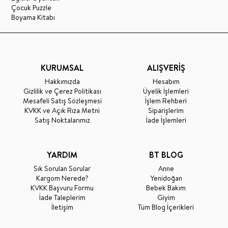
Çocuk Puzzle
Boyama Kitabı
KURUMSAL
ALIŞVERİŞ
Hakkımızda
Hesabım
Gizlilik ve Çerez Politikası
Üyelik İşlemleri
Mesafeli Satış Sözleşmesi
İşlem Rehberi
KVKK ve Açık Rıza Metni
Siparişlerim
Satış Noktalarımız
İade İşlemleri
YARDIM
BT BLOG
Sık Sorulan Sorular
Anne
Kargom Nerede?
Yenidoğan
KVKK Başvuru Formu
Bebek Bakım
İade Taleplerim
Giyim
İletişim
Tüm Blog İçerikleri