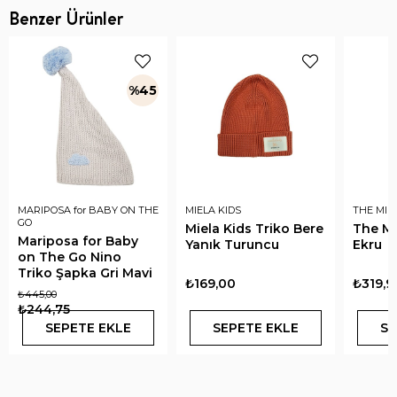
Benzer Ürünler
%45
MARIPOSA for BABY ON THE
MIELA KIDS
THE MIN
GO
Miela Kids Triko Bere
The Mi
Mariposa for Baby
Yanık Turuncu
Ekru
on The Go Nino
Triko Şapka Gri Mavi
₺169,00
₺319,9
₺445,00
₺244,75
SEPETE EKLE
SEPETE EKLE
SE