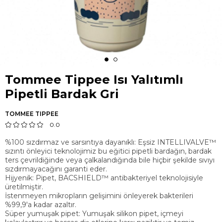
Tommee Tippee Isı Yalıtımlı
Pipetli Bardak Gri
TOMMEE TIPPEE
0.0
%100 sızdırmaz ve sarsıntıya dayanıklı: Eşsiz INTELLIVALVE™
sızıntı önleyici teknolojimiz bu eğitici pipetli bardağın, bardak
ters çevrildiğinde veya çalkalandığında bile hiçbir şekilde sıvıyı
sızdırmayacağını garanti eder.
Hijyenik: Pipet, BACSHIELD™ antibakteriyel teknolojisiyle
üretilmiştir.
İstenmeyen mikropların gelişimini önleyerek bakterileri
%99,9'a kadar azaltır.
Süper yumuşak pipet: Yumuşak silikon pipet, içmeyi