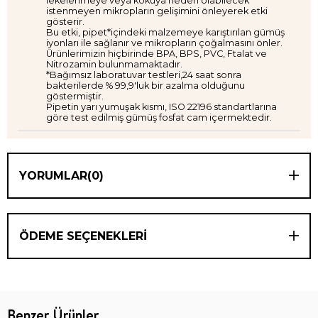
lekelenmeye veya kokuya neden olabilecek
istenmeyen mikropların gelişimini önleyerek etki
gösterir.
Bu etki, pipet*içindeki malzemeye karıştırılan gümüş
iyonları ile sağlanır ve mikropların çoğalmasını önler.
Ürünlerimizin hiçbirinde BPA, BPS, PVC, Ftalat ve
Nitrozamin bulunmamaktadır.
*Bağımsız laboratuvar testleri,24 saat sonra
bakterilerde % 99,9'luk bir azalma olduğunu
göstermiştir.
Pipetin yarı yumuşak kısmı, ISO 22196 standartlarına
göre test edilmiş gümüş fosfat cam içermektedir.
YORUMLAR
(0)
ÖDEME SEÇENEKLERI
Benzer Ürünler