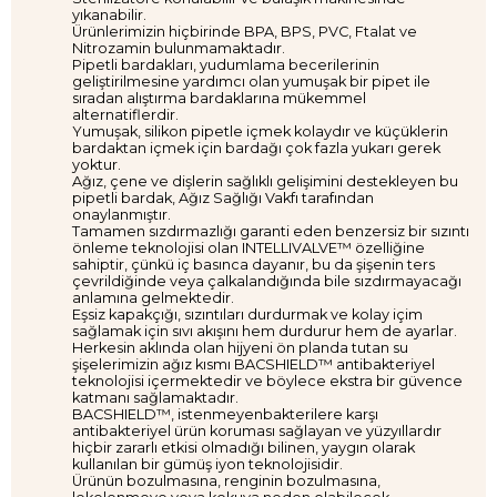
yıkanabilir.
Ürünlerimizin hiçbirinde BPA, BPS, PVC, Ftalat ve
Nitrozamin bulunmamaktadır.
Pipetli bardakları, yudumlama becerilerinin
geliştirilmesine yardımcı olan yumuşak bir pipet ile
sıradan alıştırma bardaklarına mükemmel
alternatiflerdir.
Yumuşak, silikon pipetle içmek kolaydır ve küçüklerin
bardaktan içmek için bardağı çok fazla yukarı gerek
yoktur.
Ağız, çene ve dişlerin sağlıklı gelişimini destekleyen bu
pipetli bardak, Ağız Sağlığı Vakfı tarafından
onaylanmıştır.
Tamamen sızdırmazlığı garanti eden benzersiz bir sızıntı
önleme teknolojisi olan INTELLIVALVE™ özelliğine
sahiptir, çünkü iç basınca dayanır, bu da şişenin ters
çevrildiğinde veya çalkalandığında bile sızdırmayacağı
anlamına gelmektedir.
Eşsiz kapakçığı, sızıntıları durdurmak ve kolay içim
sağlamak için sıvı akışını hem durdurur hem de ayarlar.
Herkesin aklında olan hijyeni ön planda tutan su
şişelerimizin ağız kısmı BACSHIELD™ antibakteriyel
teknolojisi içermektedir ve böylece ekstra bir güvence
katmanı sağlamaktadır.
BACSHIELD™, istenmeyenbakterilere karşı
antibakteriyel ürün koruması sağlayan ve yüzyıllardır
hiçbir zararlı etkisi olmadığı bilinen, yaygın olarak
kullanılan bir gümüş iyon teknolojisidir.
Ürünün bozulmasına, renginin bozulmasına,