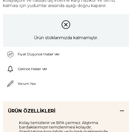
kolaylaştırır ve hassas diş etlerine karşı naziktir ve temiz
kalması için yudumlar arasında aşağı doğru kapanır.
Ürün stoklarımızda kalmamıştır.
Fiyat Düşünce Haber Ver
Gelince Haber Ver
Yorum Yaz
ÜRÜN ÖZELLIKLERI
Kolay temizlenir ve BPA çermez: Alıştırma
bardaklarımızın temizlenmesi kolaydır,
Sterilizatöre konulabilir ve bulaşık makinesinde