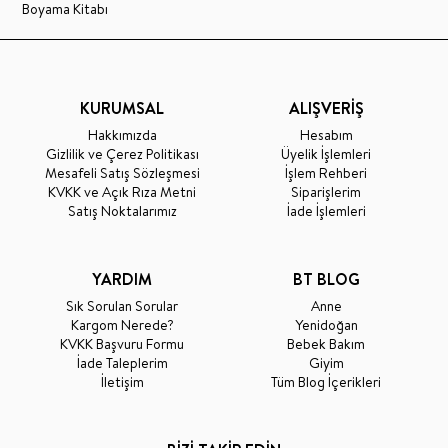
Boyama Kitabı
KURUMSAL
ALIŞVERİŞ
Hakkımızda
Hesabım
Gizlilik ve Çerez Politikası
Üyelik İşlemleri
Mesafeli Satış Sözleşmesi
İşlem Rehberi
KVKK ve Açık Rıza Metni
Siparişlerim
Satış Noktalarımız
İade İşlemleri
YARDIM
BT BLOG
Sık Sorulan Sorular
Anne
Kargom Nerede?
Yenidoğan
KVKK Başvuru Formu
Bebek Bakım
İade Taleplerim
Giyim
İletişim
Tüm Blog İçerikleri