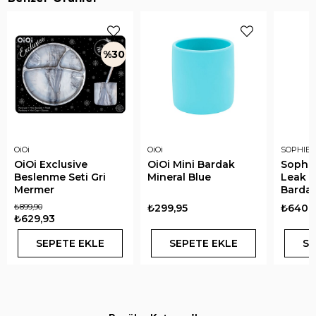
%30
OiOi
OiOi
SOPHIE 
OiOi Exclusive
OiOi Mini Bardak
Sophie
Beslenme Seti Gri
Mineral Blue
Leak P
Mermer
Bardağ
₺899,90
₺299,95
₺640,
₺629,93
SEPETE EKLE
SEPETE EKLE
SE