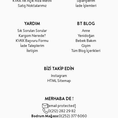
KVKK ve Açık Rıza Metni
Siparişlerim
Satış Noktalarımız
İade İşlemleri
YARDIM
BT BLOG
Sık Sorulan Sorular
Anne
Kargom Nerede?
Yenidoğan
KVKK Başvuru Formu
Bebek Bakım
İade Taleplerim
Giyim
İletişim
Tüm Blog İçerikleri
BİZİ TAKİP EDİN
Instagram
HTML Sitemap
MERHABA DE !
[email protected]
0(212) 282 29 82
Bodrum Mağaza:
0(252) 377 6060