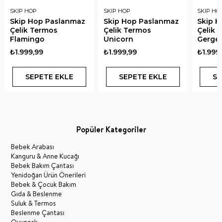
SKIP HOP
SKIP HOP
SKIP HO
Skip Hop Paslanmaz
Skip Hop Paslanmaz
Skip 
Çelik Termos
Çelik Termos
Çelik 
Flamingo
Unicorn
Gerge
₺1.999,99
₺1.999,99
₺1.999
SEPETE EKLE
SEPETE EKLE
SE
Popüler Kategoriler
Bebek Arabası
Kanguru & Anne Kucağı
Bebek Bakım Çantası
Yenidoğan Ürün Önerileri
Bebek & Çocuk Bakım
Gıda & Beslenme
Suluk & Termos
Beslenme Çantası