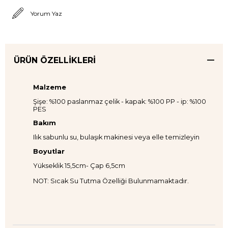
Yorum Yaz
ÜRÜN ÖZELLIKLERI
Malzeme
Şişe: %100 paslanmaz çelik - kapak: %100 PP - ip: %100
PES
Bakım
Ilık sabunlu su, bulaşık makinesi veya elle temizleyin
Boyutlar
Yükseklik 15,5cm- Çap 6,5cm
NOT: Sıcak Su Tutma Özelliği Bulunmamaktadır.