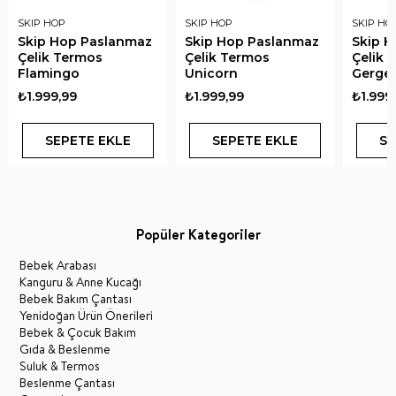
SKIP HOP
SKIP HOP
SKIP HO
Skip Hop Paslanmaz
Skip Hop Paslanmaz
Skip 
Çelik Termos
Çelik Termos
Çelik 
Flamingo
Unicorn
Gerge
₺1.999,99
₺1.999,99
₺1.999
SEPETE EKLE
SEPETE EKLE
SE
Popüler Kategoriler
Bebek Arabası
Kanguru & Anne Kucağı
Bebek Bakım Çantası
Yenidoğan Ürün Önerileri
Bebek & Çocuk Bakım
Gıda & Beslenme
Suluk & Termos
Beslenme Çantası