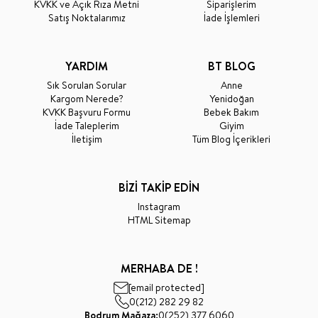
KVKK ve Açık Rıza Metni
Siparişlerim
Satış Noktalarımız
İade İşlemleri
YARDIM
BT BLOG
Sık Sorulan Sorular
Anne
Kargom Nerede?
Yenidoğan
KVKK Başvuru Formu
Bebek Bakım
İade Taleplerim
Giyim
İletişim
Tüm Blog İçerikleri
BİZİ TAKİP EDİN
Instagram
HTML Sitemap
MERHABA DE !
[email protected]
0(212) 282 29 82
Bodrum Mağaza:
0(252) 377 6060