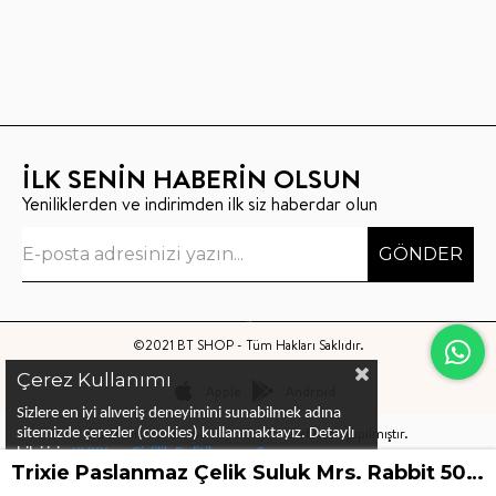
İLK SENİN HABERİN OLSUN
Yeniliklerden ve indirimden ilk siz haberdar olun
GÖNDER
©2021 BT SHOP - Tüm Hakları Saklıdır.
Çerez Kullanımı
Apple
Android
Sizlere en iyi alıveriş deneyimini sunabilmek adına
Bu sitenin kurulumu
Keyo Digital
tarafından yapılmıştır.
sitemizde çerezler (cookies) kullanmaktayız.
Detaylı
bilgi için
KVKK ve Gizlilik Politikası
ve
Çerez
Trixie Paslanmaz Çelik Suluk Mrs. Rabbit 500 ml
Politika
ları
nı
inceleyebilirsiniz