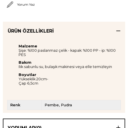
Yorum Yaz
ÜRÜN ÖZELLIKLERI
Malzeme
Şişe: %100 paslanmaz çelik - kapak: %100 PP - ip: %100
PES
Bakım
Ilık sabunlu su, bulaşık makinesi veya elle temizleyin
Boyutlar
Yükseklik 20cm-
Çap 6,5cm
Renk
Pembe
Pudra
YORUMLAR
(0)