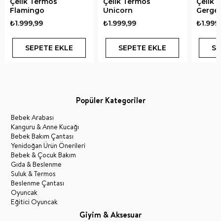
Çelik Termos
Çelik Termos
Çelik 
Flamingo
Unicorn
Gerge
₺1.999,99
₺1.999,99
₺1.999
SEPETE EKLE
SEPETE EKLE
SE
Popüler Kategoriler
Bebek Arabası
Kanguru & Anne Kucağı
Bebek Bakım Çantası
Yenidoğan Ürün Önerileri
Bebek & Çocuk Bakım
Gıda & Beslenme
Suluk & Termos
Beslenme Çantası
Oyuncak
Eğitici Oyuncak
Giyim & Aksesuar