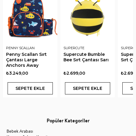
PENNY SCALLAN
SUPERCUTE
SUPERC
Penny Scallan Sırt
Supercute Bumble
Superc
Çantası Large
Bee Sırt Çantası Sarı
Sırt Ç
Anchors Away
₺3.249,00
₺2.699,00
₺2.699
SEPETE EKLE
SEPETE EKLE
SE
Popüler Kategoriler
Bebek Arabası