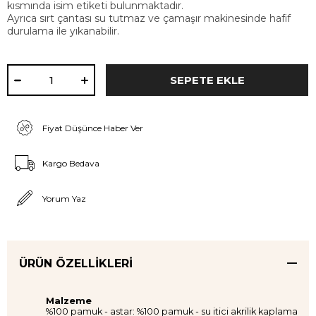
kısmında isim etiketi bulunmaktadır.
Ayrıca sırt çantası su tutmaz ve çamaşır makinesinde hafif
durulama ile yıkanabilir.
Fiyat Düşünce Haber Ver
Kargo Bedava
Yorum Yaz
ÜRÜN ÖZELLIKLERI
Malzeme
%100 pamuk​ - astar: %100 pamuk​ - su itici akrilik kaplama