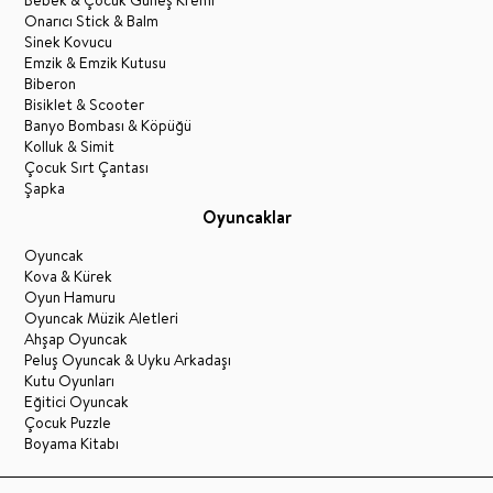
Bebek & Çocuk Güneş Kremi
Onarıcı Stick & Balm
Sinek Kovucu
Emzik & Emzik Kutusu
Biberon
Bisiklet & Scooter
Banyo Bombası & Köpüğü
Kolluk & Simit
Çocuk Sırt Çantası
Şapka
Oyuncaklar
Oyuncak
Kova & Kürek
Oyun Hamuru
Oyuncak Müzik Aletleri
Ahşap Oyuncak
Peluş Oyuncak & Uyku Arkadaşı
Kutu Oyunları
Eğitici Oyuncak
Çocuk Puzzle
Boyama Kitabı