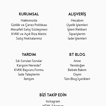
KURUMSAL
ALIŞVERİŞ
Hakkımızda
Hesabım
Gizlilik ve Çerez Politikası
Üyelik İşlemleri
Mesafeli Satış Sözleşmesi
İşlem Rehberi
KVKK ve Açık Rıza Metni
Siparişlerim
Satış Noktalarımız
İade İşlemleri
YARDIM
BT BLOG
Sık Sorulan Sorular
Anne
Kargom Nerede?
Yenidoğan
KVKK Başvuru Formu
Bebek Bakım
İade Taleplerim
Giyim
İletişim
Tüm Blog İçerikleri
BİZİ TAKİP EDİN
Instagram
HTML Sitemap