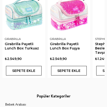
GIRABRILLA
GIRABRILLA
STEPHE
Girabrilla Payetli
Girabrilla Payetli
Steph
Lunch Box Turkuaz
Lunch Box Fuşya
Beslen
Tavşa
₺2.549,90
₺2.549,90
₺1.249
SEPETE EKLE
SEPETE EKLE
SE
Popüler Kategoriler
Bebek Arabası