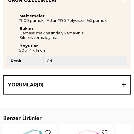
ÜRÜN ÖZELLIKLERI
Malzemeler
%100 pamuk - Astar: %95 Polyester, %5 pamuk
Bakım
Çamaşır makinasında yıkamayınız.
Silerek temizleyiniz.
Boyutlar
20 x 14 x 14 cm
Renk
Gri
YORUMLAR
(0)
Benzer Ürünler