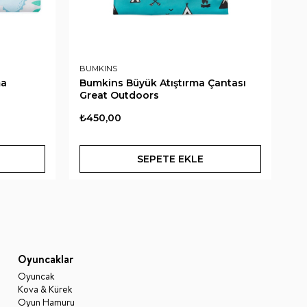
BUMKINS
BU
ma
Bumkins Büyük Atıştırma Çantası
Bu
Great Outdoors
Ma
₺450,00
₺
SEPETE EKLE
Oyuncaklar
Oyuncak
Kova & Kürek
Oyun Hamuru