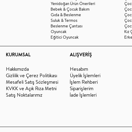
Yenidoğan Ürün Önerileri
Çoc
Bebek & Çocuk Bakım
Çoc
Gıda & Beslenme
Çocu
Suluk & Termos
Çoc
Beslenme Çantası
Çoc
Oyuncak
Kız 
Eğitici Oyuncak
Erk
KURUMSAL
ALIŞVERİŞ
Hakkımızda
Hesabım
Gizlilik ve Çerez Politikası
Üyelik İşlemleri
Mesafeli Satış Sözleşmesi
İşlem Rehberi
KVKK ve Açık Rıza Metni
Siparişlerim
Satış Noktalarımız
İade İşlemleri