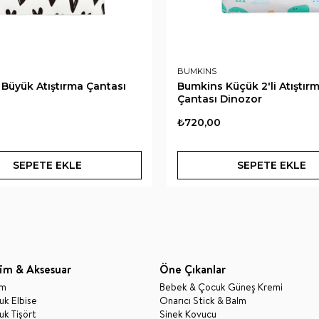
BUMKINS
Büyük Atıştırma Çantası
Bumkins Küçük 2'li Atıştır
Çantası Dinozor
₺720,00
SEPETE EKLE
SEPETE EKLE
im & Aksesuar
Öne Çıkanlar
im
Bebek & Çocuk Güneş Kremi
k Elbise
Onarıcı Stick & Balm
k Tişört
Sinek Kovucu