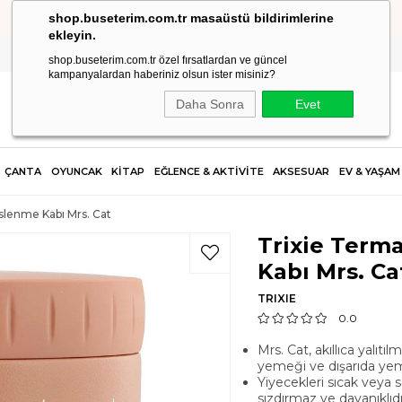
shop.buseterim.com.tr masaüstü bildirimlerine
HIZLI KARGO
ekleyin.
shop.buseterim.com.tr özel fırsatlardan ve güncel
kampanyalardan haberiniz olsun ister misiniz?
Daha Sonra
Evet
ÇANTA
OYUNCAK
KİTAP
EĞLENCE & AKTİVİTE
AKSESUAR
EV & YAŞAM
slenme Kabı Mrs. Cat
Trixie Term
Kabı Mrs. Ca
TRIXIE
0.0
Mrs. Cat, akıllıca yalıt
yemeği ve dışarıda yem
Yiyecekleri sıcak veya s
sızdırmaz ve dayanıklı