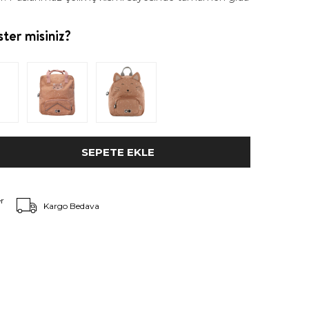
ter misiniz?
r
Kargo Bedava