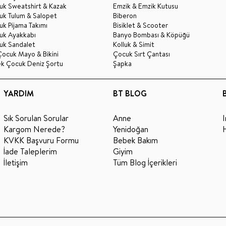
uk Sweatshirt & Kazak
Emzik & Emzik Kutusu
uk Tulum & Salopet
Biberon
k Pijama Takımı
Bisiklet & Scooter
uk Ayakkabı
Banyo Bombası & Köpüğü
uk Sandalet
Kolluk & Simit
Çocuk Mayo & Bikini
Çocuk Sırt Çantası
ek Çocuk Deniz Şortu
Şapka
YARDIM
BT BLOG
Sık Sorulan Sorular
Anne
Kargom Nerede?
Yenidoğan
KVKK Başvuru Formu
Bebek Bakım
İade Taleplerim
Giyim
İletişim
Tüm Blog İçerikleri