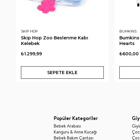
SKIP HOP
BUMKINS
Skip Hop Zoo Beslenme Kabı
Bumkins 
Kelebek
Hearts
₺1.299,99
₺600,00
SEPETE EKLE
Popüler Kategoriler
Giy
Bebek Arabası
Giy
Kanguru & Anne Kucağı
Çocu
Bebek Bakım Çantası
Çocu