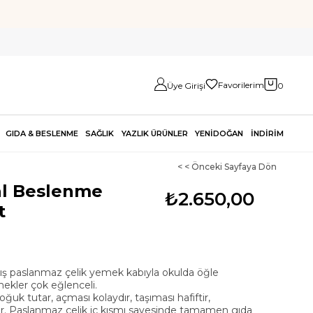
Favorilerim
Üye Girişi
0
GIDA & BESLENME
SAĞLIK
YAZLIK ÜRÜNLER
YENİDOĞAN
İNDİRİM
< < Önceki Sayfaya Dön
al Beslenme
₺2.650,00
t
ılmış paslanmaz çelik yemek kabıyla okulda öğle
ekler çok eğlenceli.
oğuk tutar, açması kolaydır, taşıması hafiftir,
dır. Paslanmaz çelik iç kısmı sayesinde tamamen gıda