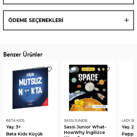
ÖDEME SEÇENEKLERI
Benzer Ürünler
BETA KIDS
SASSI JUNIOR
LADY BI
Yaş: 3+
Sassi Junior What-
Yaş: 2+
HowWhy İngilizce
Beta Kids Küçük
Peppa 