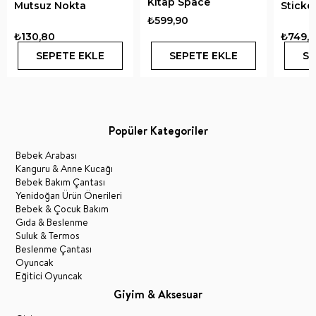
Kitap Space
Mutsuz Nokta
Sticke
₺599,90
₺130,80
₺749,
SEPETE EKLE
SEPETE EKLE
SE
Popüler Kategoriler
Bebek Arabası
Kanguru & Anne Kucağı
Bebek Bakım Çantası
Yenidoğan Ürün Önerileri
Bebek & Çocuk Bakım
Gıda & Beslenme
Suluk & Termos
Beslenme Çantası
Oyuncak
Eğitici Oyuncak
Giyim & Aksesuar