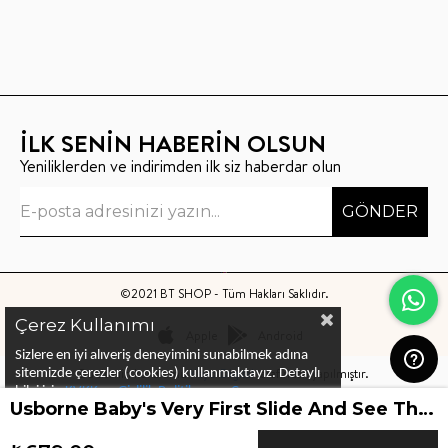
İLK SENİN HABERİN OLSUN
Yeniliklerden ve indirimden ilk siz haberdar olun
GÖNDER
©2021 BT SHOP - Tüm Hakları Saklıdır.
Çerez Kullanımı
Apple
Android
Sizlere en iyi alıveriş deneyimini sunabilmek adına
Bu sitenin kurulumu
Keyo Digital
tarafından yapılmıştır.
sitemizde çerezler (cookies) kullanmaktayız.
Detaylı
bilgi için
KVKK ve Gizlilik Politikası
ve
Çerez
Usborne Baby's Very First Slide And See Things That Go
Politika
ları
nı
inceleyebilirsiniz