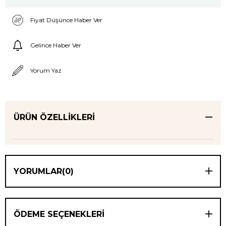
Fiyat Düşünce Haber Ver
Gelince Haber Ver
Yorum Yaz
ÜRÜN ÖZELLIKLERI
YORUMLAR
(0)
ÖDEME SEÇENEKLERI