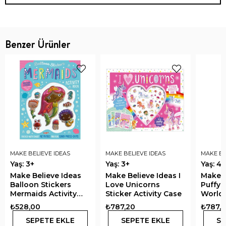
Benzer Ürünler
MAKE BELIEVE IDEAS
MAKE BELIEVE IDEAS
MAKE BE
Yaş: 3+
Yaş: 3+
Yaş: 4+
Make Believe Ideas
Make Believe Ideas I
Make B
Balloon Stickers
Love Unicorns
Puffy 
Mermaids Activity
Sticker Activity Case
World 
Book
Activi
₺528,00
₺787,20
₺787,
SEPETE EKLE
SEPETE EKLE
SE