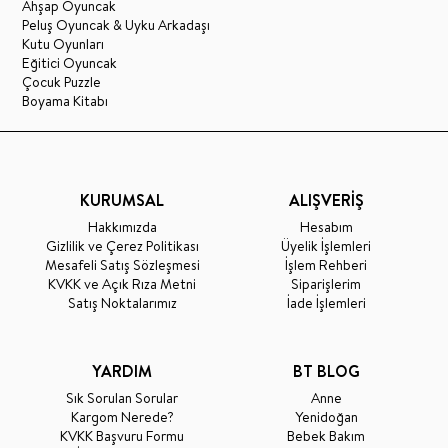
Ahşap Oyuncak
Peluş Oyuncak & Uyku Arkadaşı
Kutu Oyunları
Eğitici Oyuncak
Çocuk Puzzle
Boyama Kitabı
KURUMSAL
ALIŞVERİŞ
Hakkımızda
Hesabım
Gizlilik ve Çerez Politikası
Üyelik İşlemleri
Mesafeli Satış Sözleşmesi
İşlem Rehberi
KVKK ve Açık Rıza Metni
Siparişlerim
Satış Noktalarımız
İade İşlemleri
YARDIM
BT BLOG
Sık Sorulan Sorular
Anne
Kargom Nerede?
Yenidoğan
KVKK Başvuru Formu
Bebek Bakım