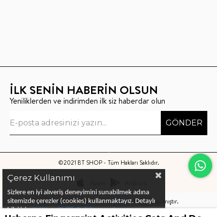
İLK SENİN HABERİN OLSUN
Yeniliklerden ve indirimden ilk siz haberdar olun
GÖNDER
©2021 BT SHOP - Tüm Hakları Saklıdır.
Çerez Kullanımı
Apple
Android
Sizlere en iyi alıveriş deneyimini sunabilmek adına
Bu sitenin kurulumu
Keyo Digital
tarafından yapılmıştır.
sitemizde çerezler (cookies) kullanmaktayız.
Detaylı
bilgi için
KVKK ve Gizlilik Politikası
ve
Çerez