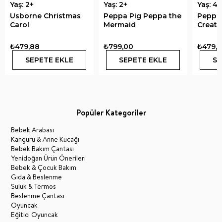
Yaş: 2+
Yaş: 2+
Yaş: 4+
Usborne Christmas
Peppa Pig Peppa the
Peppa 
Carol
Mermaid
Creatu
₺479,88
₺799,00
₺479,
SEPETE EKLE
SEPETE EKLE
SE
Popüler Kategoriler
Bebek Arabası
Kanguru & Anne Kucağı
Bebek Bakım Çantası
Yenidoğan Ürün Önerileri
Bebek & Çocuk Bakım
Gıda & Beslenme
Suluk & Termos
Beslenme Çantası
Oyuncak
Eğitici Oyuncak