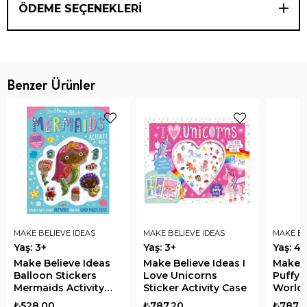
ÖDEME SEÇENEKLERI
Benzer Ürünler
MAKE BELIEVE IDEAS
MAKE BELIEVE IDEAS
MAKE BE
Yaş: 3+
Yaş: 3+
Yaş: 4+
Make Believe Ideas
Make Believe Ideas I
Make B
Balloon Stickers
Love Unicorns
Puffy 
Mermaids Activity
Sticker Activity Case
World 
Book
Activi
₺528,00
₺787,20
₺787,