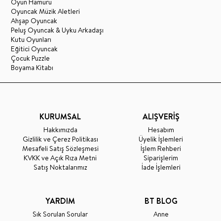
Oyun Hamuru
Oyuncak Müzik Aletleri
Ahşap Oyuncak
Peluş Oyuncak & Uyku Arkadaşı
Kutu Oyunları
Eğitici Oyuncak
Çocuk Puzzle
Boyama Kitabı
KURUMSAL
ALIŞVERİŞ
Hakkımızda
Hesabım
Gizlilik ve Çerez Politikası
Üyelik İşlemleri
Mesafeli Satış Sözleşmesi
İşlem Rehberi
KVKK ve Açık Rıza Metni
Siparişlerim
Satış Noktalarımız
İade İşlemleri
YARDIM
BT BLOG
Sık Sorulan Sorular
Anne