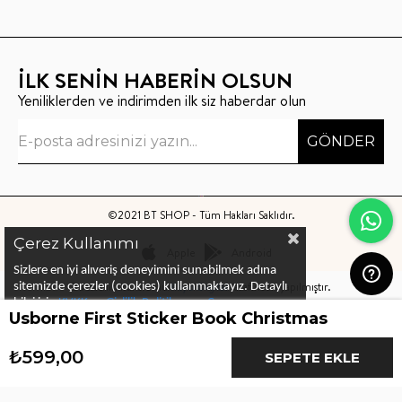
İLK SENİN HABERİN OLSUN
Yeniliklerden ve indirimden ilk siz haberdar olun
GÖNDER
©2021 BT SHOP - Tüm Hakları Saklıdır.
Çerez Kullanımı
Apple
Android
Sizlere en iyi alıveriş deneyimini sunabilmek adına
Bu sitenin kurulumu
Keyo Digital
tarafından yapılmıştır.
sitemizde çerezler (cookies) kullanmaktayız.
Detaylı
bilgi için
KVKK ve Gizlilik Politikası
ve
Çerez
Usborne First Sticker Book Christmas
Politika
ları
nı
inceleyebilirsiniz
₺599,00