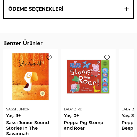
ÖDEME SEÇENEKLERI
Benzer Ürünler
SASSI JUNIOR
LADY BIRD
LADY BI
Yaş: 3+
Yaş: 0+
Yaş: 3+
Sassi Junior Sound
Peppa Pig Stomp
Peppa
Stories In The
and Roar
Beep 
Savannah