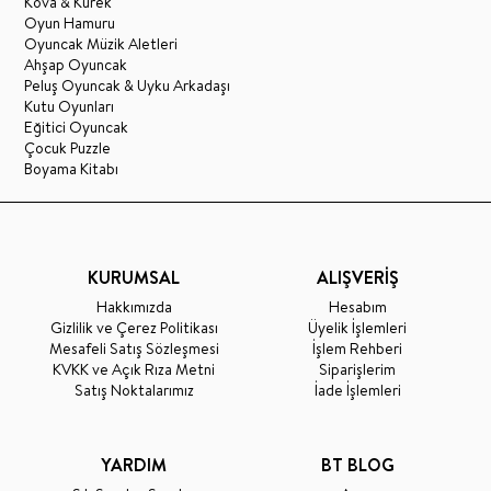
Kova & Kürek
Oyun Hamuru
Oyuncak Müzik Aletleri
Ahşap Oyuncak
Peluş Oyuncak & Uyku Arkadaşı
Kutu Oyunları
Eğitici Oyuncak
Çocuk Puzzle
Boyama Kitabı
KURUMSAL
ALIŞVERİŞ
Hakkımızda
Hesabım
Gizlilik ve Çerez Politikası
Üyelik İşlemleri
Mesafeli Satış Sözleşmesi
İşlem Rehberi
KVKK ve Açık Rıza Metni
Siparişlerim
Satış Noktalarımız
İade İşlemleri
YARDIM
BT BLOG