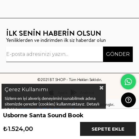
İLK SENİN HABERİN OLSUN
Yeniliklerden ve indirimden ilk siz haberdar olun
GÖNDER
©2021 BT SHOP - Tüm Hakları Saklıdır.
Çerez Kullanımı
Apple
Android
Sizlere en iyi alıveriş deneyimini sunabilmek adına
Bu sitenin kurulumu
Keyo Digital
tarafından yapılmıştır.
sitemizde çerezler (cookies) kullanmaktayız.
Detaylı
bilgi için
KVKK ve Gizlilik Politikası
ve
Çerez
Usborne Santa Sound Book
Politika
ları
nı
inceleyebilirsiniz
₺1.524,00