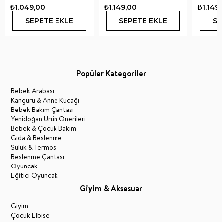
₺1.049,00
₺1.149,00
₺1.149
SEPETE EKLE
SEPETE EKLE
SE
Popüler Kategoriler
Bebek Arabası
Kanguru & Anne Kucağı
Bebek Bakım Çantası
Yenidoğan Ürün Önerileri
Bebek & Çocuk Bakım
Gıda & Beslenme
Suluk & Termos
Beslenme Çantası
Oyuncak
Eğitici Oyuncak
Giyim & Aksesuar
Giyim
Çocuk Elbise