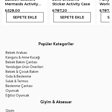
Mermaids Activity
Sticker Activity Case
World 
Book
Activi
₺528,00
₺787,20
₺787,
SEPETE EKLE
SEPETE EKLE
SE
Popüler Kategoriler
Bebek Arabası
Kanguru & Anne Kucağı
Bebek Bakım Çantası
Yenidoğan Ürün Önerileri
Bebek & Çocuk Bakım
Gıda & Beslenme
Suluk & Termos
Beslenme Çantası
Oyuncak
Eğitici Oyuncak
Giyim & Aksesuar
Giyim