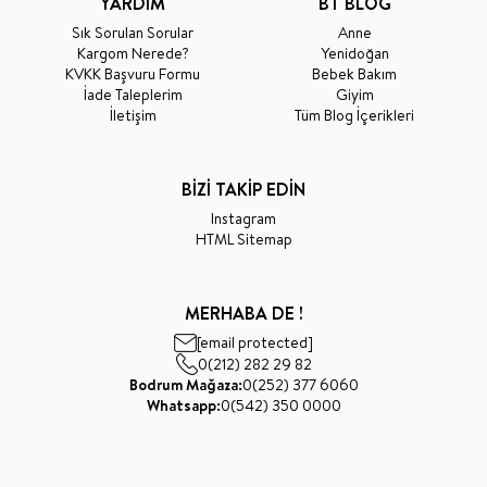
YARDIM
BT BLOG
Sık Sorulan Sorular
Anne
Kargom Nerede?
Yenidoğan
KVKK Başvuru Formu
Bebek Bakım
İade Taleplerim
Giyim
İletişim
Tüm Blog İçerikleri
BİZİ TAKİP EDİN
Instagram
HTML Sitemap
MERHABA DE !
[email protected]
0(212) 282 29 82
Bodrum Mağaza:
0(252) 377 6060
Whatsapp:
0(542) 350 0000