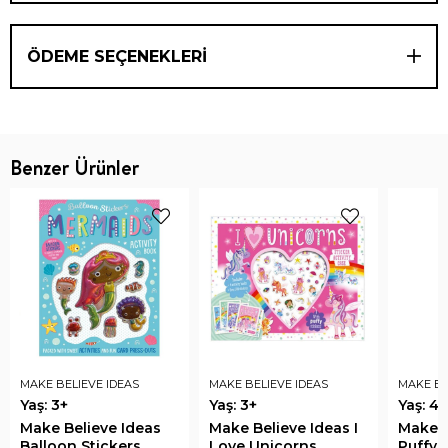
ÖDEME SEÇENEKLERI
Benzer Ürünler
MAKE BELIEVE IDEAS
MAKE BELIEVE IDEAS
MAKE BE
Yaş: 3+
Yaş: 3+
Yaş: 4+
Make Believe Ideas
Make Believe Ideas I
Make B
Balloon Stickers
Love Unicorns
Puffy 