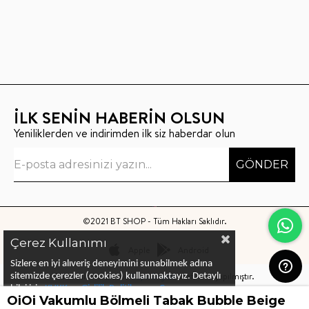
İLK SENİN HABERİN OLSUN
Yeniliklerden ve indirimden ilk siz haberdar olun
GÖNDER
©2021 BT SHOP - Tüm Hakları Saklıdır.
Çerez Kullanımı
Apple
Android
Sizlere en iyi alıveriş deneyimini sunabilmek adına
Bu sitenin kurulumu
Keyo Digital
tarafından yapılmıştır.
sitemizde çerezler (cookies) kullanmaktayız.
Detaylı
bilgi için
KVKK ve Gizlilik Politikası
ve
Çerez
OiOi Vakumlu Bölmeli Tabak Bubble Beige
Politika
ları
nı
inceleyebilirsiniz