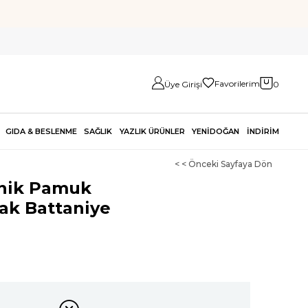
Favorilerim
Üye Girişi
0
GIDA & BESLENME
SAĞLIK
YAZLIK ÜRÜNLER
YENİDOĞAN
İNDİRİM
< < Önceki Sayfaya Dön
anik Pamuk
k Battaniye