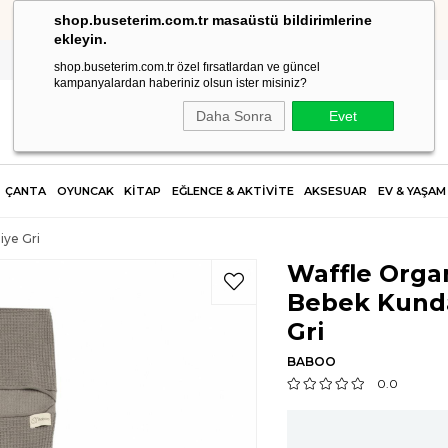
shop.buseterim.com.tr masaüstü bildirimlerine
2.500 TL VE ÜZERİ SİPARİŞLERDE KARGO ÜCRETSİZ!
ekleyin.
shop.buseterim.com.tr özel fırsatlardan ve güncel
kampanyalardan haberiniz olsun ister misiniz?
Daha Sonra
Evet
ÇANTA
OYUNCAK
KİTAP
EĞLENCE & AKTİVİTE
AKSESUAR
EV & YAŞAM
ye Gri
Waffle Org
Bebek Kunda
Gri
BABOO
0.0