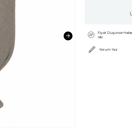
Ü
Fiyat Düşünce Habe
Ver
Yorum Yaz