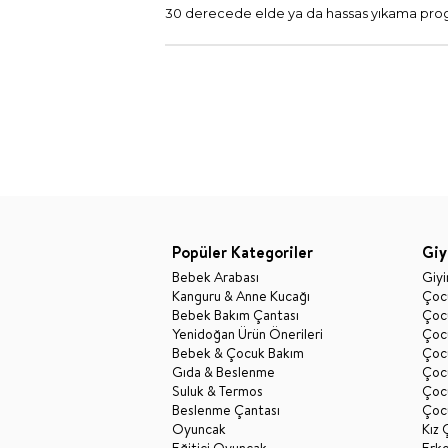
30 derecede elde ya da hassas yıkama progr
Popüler Kategoriler
Giy
Bebek Arabası
Giy
Kanguru & Anne Kucağı
Çocu
Bebek Bakım Çantası
Çocu
Yenidoğan Ürün Önerileri
Çoc
Bebek & Çocuk Bakım
Çoc
Gıda & Beslenme
Çocu
Suluk & Termos
Çoc
Beslenme Çantası
Çoc
Oyuncak
Kız 
Eğitici Oyuncak
Erk