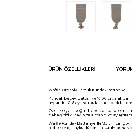
ÜRÜN ÖZELLIKLERI
YORU
Waffle Organik Pamuk Kundak Battaniye
Kundak Bebek Battaniye %100 organik pamuk ku
uygundur.0-6 ay arası kullanılabilecek bir boy
Özellikle yeni doğan bebekler kendilerini an
bebeğinizi kucağınıza almanızı kolaylaştıraca
Waffle Kundak Battaniye 114*33 cm’dir. Çok f
bebekler için uyku düzeninin kurulmasına ve