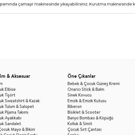
amında çamaşır makinesinde yıkayabilirsiniz. Kurutma makinesinde k
im & Aksesuar
Öne Çıkanlar
im
Bebek & Çocuk Güneş Kremi
k Elbise
Onarıcı Stick & Balm
k Tişört
Sinek Kovucu
uk Sweatshirt & Kazak
Emzik & Emzik Kutusu
uk Tulum & Salopet
Biberon
k Pijama Takımı
Bisiklet & Scooter
uk Ayakkabı
Banyo Bombası & Köpüğü
uk Sandalet
Kolluk & Simit
Çocuk Mayo & Bikini
Çocuk Sırt Çantası
ek Çocuk Deniz Şortu
Şapka