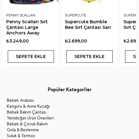
PENNY SCALLAN
SUPERCUTE
SUPERC
Penny Scallan Sırt
Supercute Bumble
Superc
Çantası Large
Bee Sırt Çantası Sarı
Sırt Ç
Anchors Away
₺3.249,00
₺2.699,00
₺2.699
SEPETE EKLE
SEPETE EKLE
SE
Popüler Kategoriler
Bebek Arabası
Kanguru & Anne Kucağı
Bebek Bakım Çantası
Yenidoğan Ürün Önerileri
Bebek & Çocuk Bakım
Gıda & Beslenme
Suluk & Termos