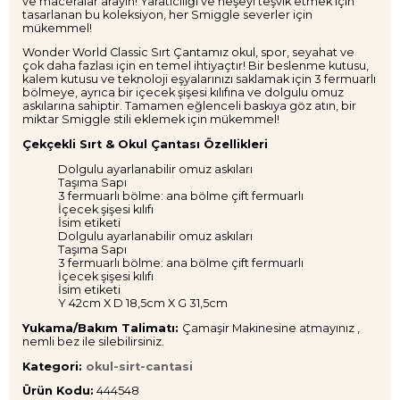
ve maceralar arayın! Yaratıcılığı ve neşeyi teşvik etmek için
tasarlanan bu koleksiyon, her Smiggle severler için
mükemmel!
Wonder World Classic Sırt Çantamız okul, spor, seyahat ve
çok daha fazlası için en temel ihtiyaçtır! Bir beslenme kutusu,
kalem kutusu ve teknoloji eşyalarınızı saklamak için 3 fermuarlı
bölmeye, ayrıca bir içecek şişesi kılıfına ve dolgulu omuz
askılarına sahiptir. Tamamen eğlenceli baskıya göz atın, bir
miktar Smiggle stili eklemek için mükemmel!
Çekçekli Sırt & Okul Çantası Özellikleri
Dolgulu ayarlanabilir omuz askıları
Taşıma Sapı
3 fermuarlı bölme: ana bölme çift fermuarlı
İçecek şişesi kılıfı
İsim etiketi
Dolgulu ayarlanabilir omuz askıları
Taşıma Sapı
3 fermuarlı bölme: ana bölme çift fermuarlı
İçecek şişesi kılıfı
İsim etiketi
Y 42cm X D 18,5cm X G 31,5cm
Yukama/Bakım Talimatı:
Çamaşir Makinesine atmayınız ,
nemli bez ile silebilirsiniz.
Kategori:
okul-sirt-cantasi
Ürün Kodu:
444548