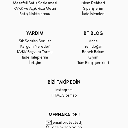
Mesafeli Satış Sözleşmesi
İşlem Rehberi
KVKK ve Açık Rıza Metni
Siparişlerim
Satış Noktalarımız
İade İşlemleri
YARDIM
BT BLOG
Sık Sorulan Sorular
Anne
Kargom Nerede?
Yenidoğan
KVKK Başvuru Formu
Bebek Bakım
İade Taleplerim
Giyim
İletişim
Tüm Blog İçerikleri
BİZİ TAKİP EDİN
Instagram
HTML Sitemap
MERHABA DE !
[email protected]
0(212) 282 29 82