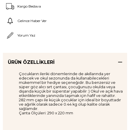
Kargo Bedava
Gelince Haber Ver
Yorum Yaz
ÜRÜN ÖZELLIKLERI
Çocukların ileriki dönemlerinde de akıllarında yer
edecek ve okul sezonunda da kullanabilecekleri
mükemmel bir hediye seçeneğidir. Bu benzersiz ve
süper göz alıcı sırt çantası, çocuğunuzu okulda veya
dışarıda küçük bir süperstar yapabilir :) Okul ve açık hava
etkinliklerinde yanınızda taşımak için hafif ve rahattır.
282 mm çapı ile küçük çocuklar için ideal bir boyuttadır
ve ağırlık olarak sadece 0.44 kg olup kalite olarak
sağlamdır.
Çanta Ölçüleri: 290 x 220 mm