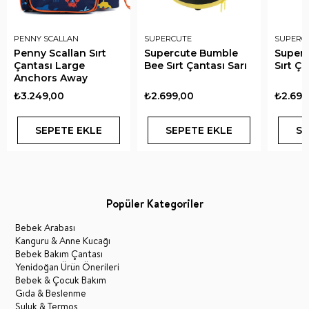
PENNY SCALLAN
SUPERCUTE
SUPERC
Penny Scallan Sırt
Supercute Bumble
Superc
Çantası Large
Bee Sırt Çantası Sarı
Sırt Ç
Anchors Away
₺3.249,00
₺2.699,00
₺2.699
SEPETE EKLE
SEPETE EKLE
SE
Popüler Kategoriler
Bebek Arabası
Kanguru & Anne Kucağı
Bebek Bakım Çantası
Yenidoğan Ürün Önerileri
Bebek & Çocuk Bakım
Gıda & Beslenme
Suluk & Termos