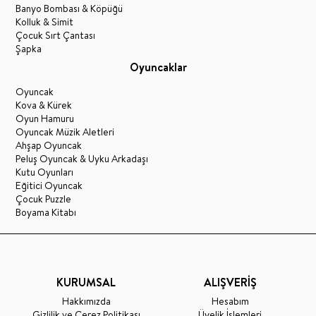
Banyo Bombası & Köpüğü
Kolluk & Simit
Çocuk Sırt Çantası
Şapka
Oyuncaklar
Oyuncak
Kova & Kürek
Oyun Hamuru
Oyuncak Müzik Aletleri
Ahşap Oyuncak
Peluş Oyuncak & Uyku Arkadaşı
Kutu Oyunları
Eğitici Oyuncak
Çocuk Puzzle
Boyama Kitabı
KURUMSAL
ALIŞVERİŞ
Hakkımızda
Hesabım
Gizlilik ve Çerez Politikası
Üyelik İşlemleri