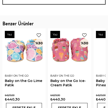
Benzer Ürünler
Yaz
Yaz
Yaz
%30
%30
BABY ON THE GO
BABY ON THE GO
BABY ON
Baby on the Go Lime
Baby on the Go Ice-
Baby o
Patik
Cream Patik
Pineap
₺629,00
₺629,00
₺629,00
₺440,30
₺440,30
₺440,
SEPETE EKLE
SEPETE EKLE
SE