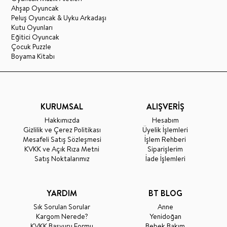
Ahşap Oyuncak
Peluş Oyuncak & Uyku Arkadaşı
Kutu Oyunları
Eğitici Oyuncak
Çocuk Puzzle
Boyama Kitabı
KURUMSAL
ALIŞVERİŞ
Hakkımızda
Hesabım
Gizlilik ve Çerez Politikası
Üyelik İşlemleri
Mesafeli Satış Sözleşmesi
İşlem Rehberi
KVKK ve Açık Rıza Metni
Siparişlerim
Satış Noktalarımız
İade İşlemleri
YARDIM
BT BLOG
Sık Sorulan Sorular
Anne
Kargom Nerede?
Yenidoğan
KVKK Başvuru Formu
Bebek Bakım