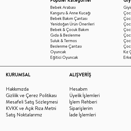
Bebek Arabası
Giy
Kanguru & Anne Kucağı
Çocu
Bebek Bakım Çantası
Çocu
Yenidoğan Ürün Önerileri
Çoc
Bebek & Çocuk Bakım
Çoc
Gıda & Beslenme
Çocu
Suluk & Termos
Çoc
Beslenme Çantası
Çoc
Oyuncak
Kız 
Eğitici Oyuncak
Erk
KURUMSAL
ALIŞVERİŞ
Hakkımızda
Hesabım
Gizlilik ve Çerez Politikası
Üyelik İşlemleri
Mesafeli Satış Sözleşmesi
İşlem Rehberi
KVKK ve Açık Rıza Metni
Siparişlerim
Satış Noktalarımız
İade İşlemleri