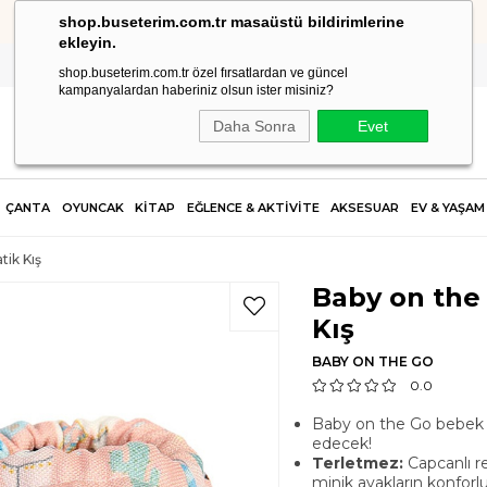
shop.buseterim.com.tr masaüstü bildirimlerine
HIZLI KARGO
ekleyin.
shop.buseterim.com.tr özel fırsatlardan ve güncel
kampanyalardan haberiniz olsun ister misiniz?
Daha Sonra
Evet
ÇANTA
OYUNCAK
KİTAP
EĞLENCE & AKTİVİTE
AKSESUAR
EV & YAŞAM
ik Kış
Baby on the
Kış
BABY ON THE GO
0.0
Baby on the Go bebek pat
edecek!
Terletmez:
Capcanlı re
minik ayakların konforl