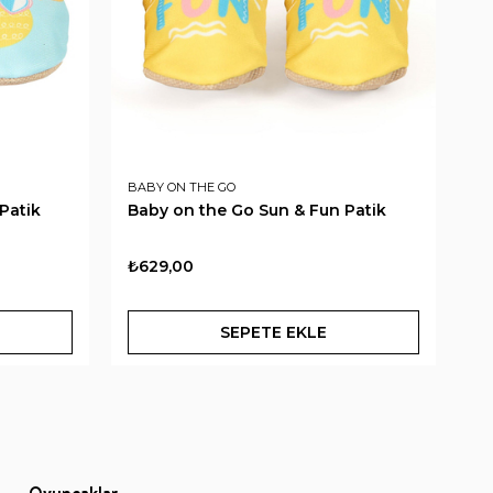
BABY ON THE GO
BA
Patik
Baby on the Go Sun & Fun Patik
Ba
₺629,00
₺6
SEPETE EKLE
Oyuncaklar