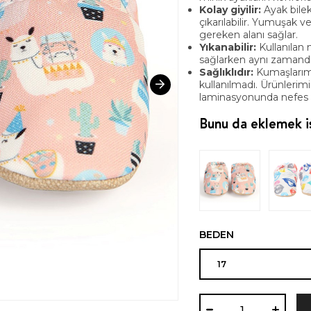
Kolay giyilir:
Ayak bilek
çıkarılabilir. Yumuşak v
gereken alanı sağlar.
Yıkanabilir:
Kullanılan 
sağlarken aynı zamanda y
Sağlıklıdır:
Kumaşlarım
kullanılmadı. Ürünlerimi
laminasyonunda nefes al
Bunu da eklemek is
BEDEN