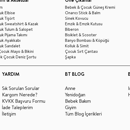
im
Bebek & Çocuk Güneş Kremi
k Elbise
Onarıcı Stick & Balm
k Tişört
Sinek Kovucu
uk Sweatshirt & Kazak
Emzik & Emzik Kutusu
uk Tulum & Salopet
Biberon
k Pijama Takımı
Bisiklet & Scooter
uk Ayakkabı
Banyo Bombası & Köpüğü
uk Sandalet
Kolluk & Simit
Çocuk Mayo & Bikini
Çocuk Sırt Çantası
ek Çocuk Deniz Şortu
Şapka
YARDIM
BT BLOG
Sık Sorulan Sorular
Anne
Kargom Nerede?
Yenidoğan
KVKK Başvuru Formu
Bebek Bakım
İade Taleplerim
Giyim
İletişim
Tüm Blog İçerikleri