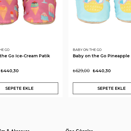
HE GO
BABY ON THE GO
the Go Ice-Cream Patik
Baby on the Go Pineapple 
₺440,30
₺629,00
₺440,30
SEPETE EKLE
SEPETE EKLE
im & Aksesuar
Öne Çıkanlar