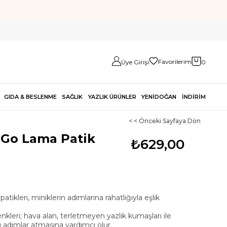
Favorilerim
Üye Girişi
0
GIDA & BESLENME
SAĞLIK
YAZLIK ÜRÜNLER
YENİDOĞAN
İNDİRİM
< < Önceki Sayfaya Dön
 Go Lama Patik
₺629,00
ikleri, miniklerin adımlarına rahatlığıyla eşlik
nkleri; hava alan, terletmeyen yazlık kumaşları ile
u adımlar atmasına yardımcı olur.