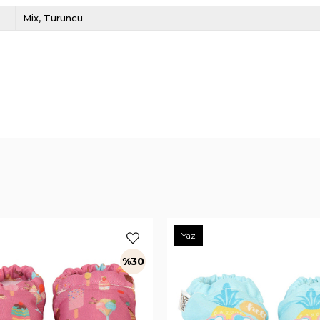
Mix
Turuncu
Yaz
%30