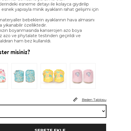
lerindeki esneme detayı ile kolayca giydirilip
e esnek yapısıyla minik ayakların rahat gelişimi için
materyaller bebeklerin ayaklarının hava almasını
ıkanabilir özelliktedir.
ızın boyanmasında kanserojen azo boya
z azo ve phytalate testinden geçirildi ve
dıran ham bez kullanıldı.
ter misiniz?
Beden Tablosu