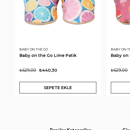
BABY ON THE GO
BABY ON T
Baby on the Go Lime Patik
Baby on 
₺629,00
₺440,30
₺629,00
SEPETE EKLE
Popüler Kategoriler
Giy