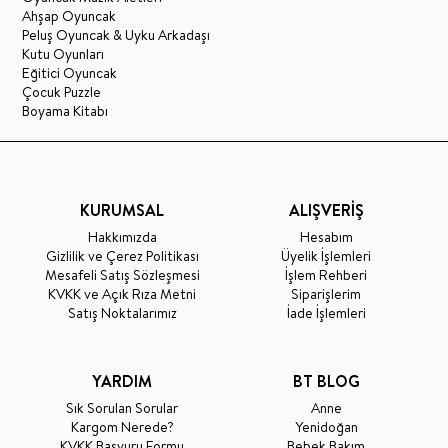
Ahşap Oyuncak
Peluş Oyuncak & Uyku Arkadaşı
Kutu Oyunları
Eğitici Oyuncak
Çocuk Puzzle
Boyama Kitabı
KURUMSAL
ALIŞVERİŞ
Hakkımızda
Hesabım
Gizlilik ve Çerez Politikası
Üyelik İşlemleri
Mesafeli Satış Sözleşmesi
İşlem Rehberi
KVKK ve Açık Rıza Metni
Siparişlerim
Satış Noktalarımız
İade İşlemleri
YARDIM
BT BLOG
Sık Sorulan Sorular
Anne
Kargom Nerede?
Yenidoğan
KVKK Başvuru Formu
Bebek Bakım