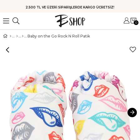
HIZLI KARGO
0
Baby on the Go Rock N Roll Patik