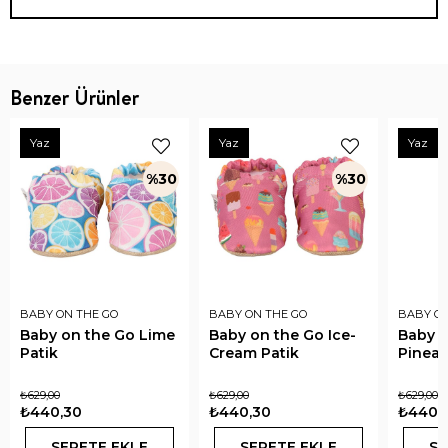
Benzer Ürünler
Yaz
Yaz
Yaz
%30
%30
BABY ON THE GO
BABY ON THE GO
BABY ON
Baby on the Go Lime
Baby on the Go Ice-
Baby o
Patik
Cream Patik
Pineap
₺629,00
₺629,00
₺629,00
₺440,30
₺440,30
₺440,
SEPETE EKLE
SEPETE EKLE
SE