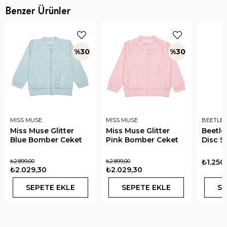
Benzer Ürünler
%30
%30
MISS MUSE
MISS MUSE
BEETLE 
Miss Muse Glitter
Miss Muse Glitter
Beetle
Blue Bomber Ceket
Pink Bomber Ceket
Disc S
₺2.899,00
₺2.899,00
₺1.250
₺2.029,30
₺2.029,30
SEPETE EKLE
SEPETE EKLE
SE