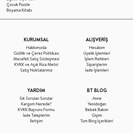
Çocuk Puzzle
Boyama Kitabı
KURUMSAL
ALIŞVERİŞ
Hakkımızda
Hesabım
Gizlilik ve Çerez Politikası
Üyelik İşlemleri
Mesafeli Satış Sözleşmesi
İşlem Rehberi
KVKK ve Açık Rıza Metni
Siparişlerim
Satış Noktalarımız
İade İşlemleri
YARDIM
BT BLOG
Sık Sorulan Sorular
Anne
Kargom Nerede?
Yenidoğan
KVKK Başvuru Formu
Bebek Bakım
İade Taleplerim
Giyim
İletişim
Tüm Blog İçerikleri