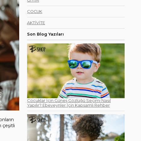
GİYİM
ÇOCUK
AKTİVİTE
Son Blog Yazıları
Çocuklar İçin Güneş Gözlüğü Seçimi Nasıl
Yapılır? Ebeveynler İçin Kapsamlı Rehber
onların
 çeşitli