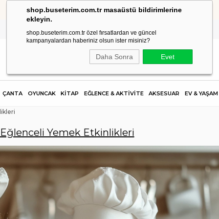
shop.buseterim.com.tr masaüstü bildirimlerine
HIZLI KARGO
ekleyin.
shop.buseterim.com.tr özel fırsatlardan ve güncel
kampanyalardan haberiniz olsun ister misiniz?
Daha Sonra
Evet
ÇANTA
OYUNCAK
KİTAP
EĞLENCE & AKTİVİTE
AKSESUAR
EV & YAŞAM
ikleri
 Eğlenceli Yemek Etkinlikleri