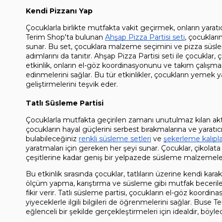
Kendi Pizzanı Yap
Çocuklarla birlikte mutfakta vakit geçirmek, onların yaratıcılı
Terim Shop'ta bulunan 
Ahşap Pizza Partisi seti
, çocukları
sunar. Bu set, çocuklara malzeme seçimini ve pizza süsl
adımlarını da tanıtır. Ahşap Pizza Partisi seti ile çocuklar, ç
etkinlik, onların el-göz koordinasyonunu ve takım çalışması 
edinmelerini sağlar. Bu tür etkinlikler, çocukların yemek ya
geliştirmelerini teşvik eder.
Tatlı Süsleme Partisi
Çocuklarla mutfakta geçirilen zamanı unutulmaz kılan aktivit
çocukların hayal güçlerini serbest bırakmalarına ve yaratıcı
bulabileceğiniz 
renkli süsleme setleri
 ve 
şekerleme kalıpla
yaratmaları için gereken her şeyi sunar. Çocuklar, çikolata
çeşitlerine kadar geniş bir yelpazede süsleme malzemeleri
Bu etkinlik sırasında çocuklar, tatlıların üzerine kendi karak
ölçüm yapma, karıştırma ve süsleme gibi mutfak becerilerin
fikir verir. Tatlı süsleme partisi, çocukların el-göz koordina
yiyeceklerle ilgili bilgileri de öğrenmelerini sağlar. Buse T
eğlenceli bir şekilde gerçekleştirmeleri için idealdir, böyle