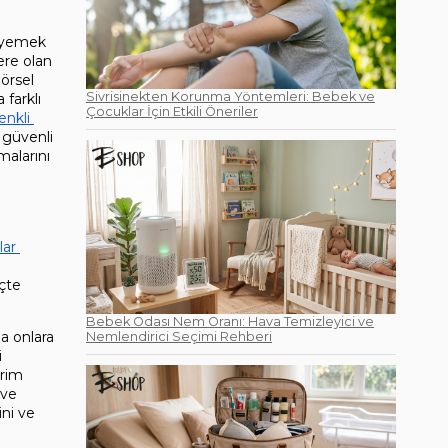
n yemek 
re olan 
örsel 
Sivrisinekten Korunma Yöntemleri: Bebek ve
farklı 
Çocuklar İçin Etkili Öneriler
enkli 
güvenli 
malarını 
ar 
çte 
Bebek Odası Nem Oranı: Hava Temizleyici ve
 onlara 
Nemlendirici Seçimi Rehberi
 
rim 
ve 
ni ve 