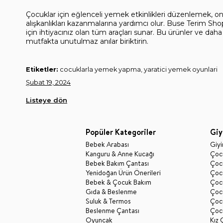
Çocuklar için eğlenceli yemek etkinlikleri düzenlemek, onl
alışkanlıkları kazanmalarına yardımcı olur. Buse Terim Sho
için ihtiyacınız olan tüm araçları sunar. Bu ürünler ve daha 
mutfakta unutulmaz anılar biriktirin.
Etiketler:
cocuklarla yemek yapma, yaratici yemek oyunlari
Şubat 19, 2024
Listeye dön
Popüler Kategoriler
Giy
Bebek Arabası
Giy
Kanguru & Anne Kucağı
Çocu
Bebek Bakım Çantası
Çocu
Yenidoğan Ürün Önerileri
Çoc
Bebek & Çocuk Bakım
Çoc
Gıda & Beslenme
Çocu
Suluk & Termos
Çoc
Beslenme Çantası
Çoc
Oyuncak
Kız 