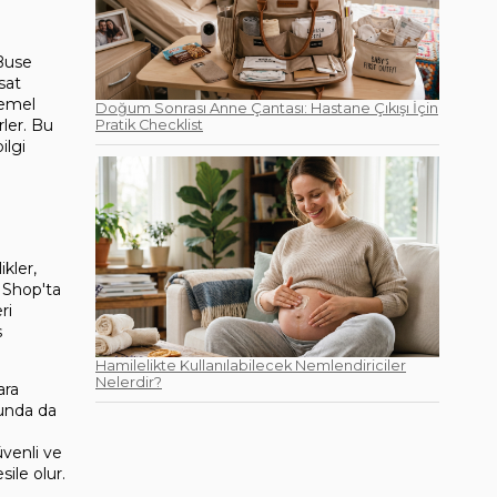
Buse 
at 
emel 
Doğum Sonrası Anne Çantası: Hastane Çıkışı İçin
ler. Bu 
Pratik Checklist
lgi 
kler, 
 Shop'ta 
i 
 
Hamilelikte Kullanılabilecek Nemlendiriciler
Nelerdir?
ra 
unda da 
venli ve 
sile olur.