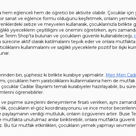
da hem eğlenceli hem de öğretici bir aktivite olabilir. Çocuklar içi
bir sanat ve eğlence formu olduğunu keşfetmek, onların yemekle
tli renklerdeki sebze ve meyveleri kullanarak, çocuklarınızla birlikte g
ağlıklı yiyeceklerin çeşitliliğini ve önemini öğretirken, aynı zamanda 
use Terim Shop'ta bulunan ve çocukların güvenle kullanabileceği, 
r
sürecine aktif olarak katılmalarını teşvik eder ve onlara mutfakta 
cılıklarını kullanmalarını ve sağlıklı yiyeceklerle pozitif bir ilişki kur
unar.
inden biri, şüphesiz ki birlikte kurabiye yapmaktır. 
Meri Meri Cadıl
ımı, çocukların hem yaratıcılıklarını kullanmalarına hem de mutfak 
a, çocuklar Cadılar Bayramı temalı kurabiyeler hazırlayabilir, bu süre
erini öğrenebilirler.
ve pişirme süreçlerini deneyimleme fırsatı verirken, aynı zamanda
nlik, çocukların el-göz koordinasyonunu ve ince motor becerilerini
riyle paylaşmanın verdiği mutluluk, onların özgüvenini artırır. Buse Te
ikte mutfakta unutulmaz anılar biriktirebilir, onlara mutfakta güvenli 
iniz. Bu tür mutfak etkinlikleri, çocukların yemek yapmayı sevmeleri