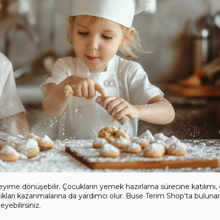
eyime dönüşebilir. Çocukların yemek hazırlama sürecine katılımı, 
nlıkları kazanmalarına da yardımcı olur. Buse Terim Shop'ta bulunan
yebilirsiniz.