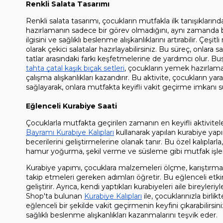
Renkli Salata Tasarımı
Renkli salata tasarımı, çocukların mutfakla ilk tanışıkların
hazırlamanın sadece bir görev olmadığını, aynı zamanda 
ilgisini ve sağlıklı beslenme alışkanlıklarını artırabilir. Çeşi
olarak çekici salatalar hazırlayabilirsiniz. Bu süreç, onlara s
tatlar arasındaki farkı keşfetmelerine de yardımcı olur. B
tahta çatal kaşık bıçak setleri
, çocukların yemek hazırlama 
çalışma alışkanlıkları kazandırır. Bu aktivite, çocukların yaratı
sağlayarak, onlara mutfakta keyifli vakit geçirme imkanı s
Eğlenceli Kurabiye Saati
Çocuklarla mutfakta geçirilen zamanın en keyifli aktiviteler
Bayramı Kurabiye Kalıpları
 kullanarak yapılan kurabiye yap
becerilerini geliştirmelerine olanak tanır. Bu özel kalıplarl
hamur yoğurma, şekil verme ve süsleme gibi mutfak işleml
Kurabiye yapımı, çocuklara malzemeleri ölçme, karıştırma 
takip etmeleri gereken adımları öğretir. Bu eğlenceli etki
geliştirir. Ayrıca, kendi yaptıkları kurabiyeleri aile bireyle
Shop'ta bulunan 
Kurabiye Kalıpları
 ile, çocuklarınızla birl
eğlenceli bir şekilde vakit geçirmenin keyfini çıkarabilirs
sağlıklı beslenme alışkanlıkları kazanmalarını teşvik eder.