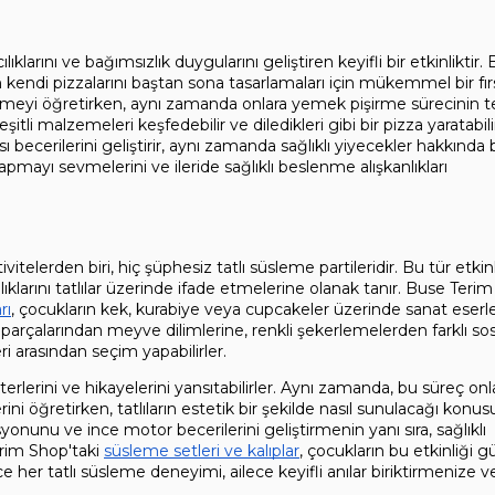
klarını ve bağımsızlık duygularını geliştiren keyifli bir etkinliktir. 
n kendi pizzalarını baştan sona tasarlamaları için mükemmel bir fırs
emeyi öğretirken, aynı zamanda onlara yemek pişirme sürecinin t
eşitli malzemeleri keşfedebilir ve diledikleri gibi bir pizza yaratabilir
becerilerini geliştirir, aynı zamanda sağlıklı yiyecekler hakkında bi
pmayı sevmelerini ve ileride sağlıklı beslenme alışkanlıkları 
elerden biri, hiç şüphesiz tatlı süsleme partileridir. Bu tür etkinli
lıklarını tatlılar üzerinde ifade etmelerine olanak tanır. Buse Terim
rı
, çocukların kek, kurabiye veya cupcakeler üzerinde sanat eserler
 parçalarından meyve dilimlerine, renkli şekerlemelerden farklı sos
 arasından seçim yapabilirler.
terlerini ve hikayelerini yansıtabilirler. Aynı zamanda, bu süreç onla
i öğretirken, tatlıların estetik bir şekilde nasıl sunulacağı konus
syonunu ve ince motor becerilerini geliştirmenin yanı sıra, sağlıklı 
erim Shop'taki 
süsleme setleri ve kalıplar
, çocukların bu etkinliği gü
ce her tatlı süsleme deneyimi, ailece keyifli anılar biriktirmenize ve