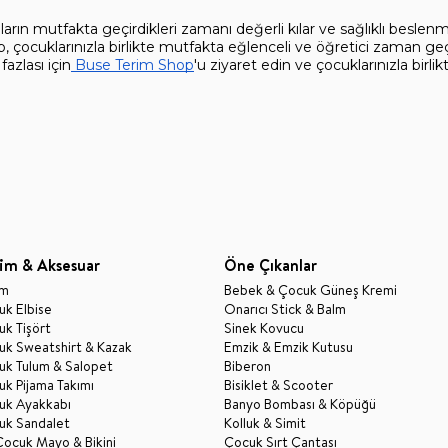
arın mutfakta geçirdikleri zamanı değerli kılar ve sağlıklı beslenm
p, çocuklarınızla birlikte mutfakta eğlenceli ve öğretici zaman ge
fazlası için
 Buse Terim Shop
'u ziyaret edin ve çocuklarınızla birlikt
im & Aksesuar
Öne Çıkanlar
im
Bebek & Çocuk Güneş Kremi
k Elbise
Onarıcı Stick & Balm
k Tişört
Sinek Kovucu
uk Sweatshirt & Kazak
Emzik & Emzik Kutusu
uk Tulum & Salopet
Biberon
k Pijama Takımı
Bisiklet & Scooter
uk Ayakkabı
Banyo Bombası & Köpüğü
uk Sandalet
Kolluk & Simit
Çocuk Mayo & Bikini
Çocuk Sırt Çantası