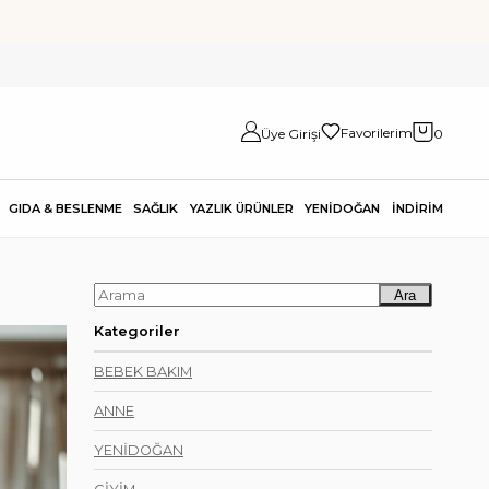
Favorilerim
Üye Girişi
0
GIDA & BESLENME
SAĞLIK
YAZLIK ÜRÜNLER
YENİDOĞAN
İNDİRİM
Ara
Kategoriler
BEBEK BAKIM
ANNE
YENİDOĞAN