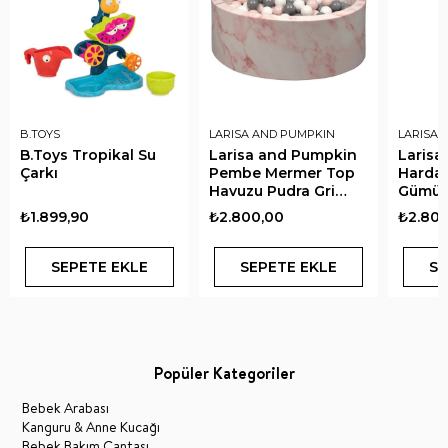
B.TOYS
LARISA AND PUMPKIN
LARISA 
B.Toys Tropikal Su
Larisa and Pumpkin
Larisa
Çarkı
Pembe Mermer Top
Hardal
Havuzu Pudra Gri
Gümüş
Beyaz Top
Top
₺1.899,90
₺2.800,00
₺2.800
SEPETE EKLE
SEPETE EKLE
SE
Popüler Kategoriler
Bebek Arabası
Kanguru & Anne Kucağı
Bebek Bakım Çantası