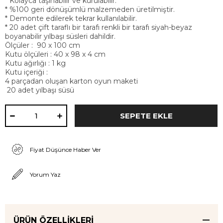
* Kolayca taşınabilir ve kurulabilir.
* %100 geri dönüşümlü malzemeden üretilmiştir.
* Demonte edilerek tekrar kullanılabilir.
* 20 adet çift taraflı bir tarafı renkli bir tarafı siyah-beyaz
boyanabilir yılbaşı süsleri dahildir.
Ölçüler : 90 x 100 cm
Kutu ölçüleri : 40 x 98 x 4 cm
Kutu ağırlığı : 1 kg
Kutu içeriği :
4 parçadan oluşan karton oyun maketi
20 adet yılbaşı süsü
Fiyat Düşünce Haber Ver
Yorum Yaz
ÜRÜN ÖZELLIKLERI