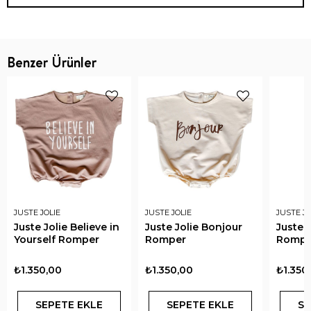
Benzer Ürünler
JUSTE JOLIE
JUSTE JOLIE
JUSTE JO
Juste Jolie Believe in
Juste Jolie Bonjour
Juste J
Yourself Romper
Romper
Rompe
₺1.350,00
₺1.350,00
₺1.350
SEPETE EKLE
SEPETE EKLE
SE