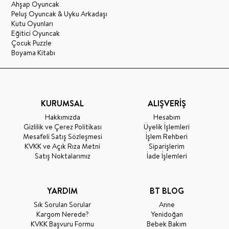
Ahşap Oyuncak
Peluş Oyuncak & Uyku Arkadaşı
Kutu Oyunları
Eğitici Oyuncak
Çocuk Puzzle
Boyama Kitabı
KURUMSAL
ALIŞVERİŞ
Hakkımızda
Hesabım
Gizlilik ve Çerez Politikası
Üyelik İşlemleri
Mesafeli Satış Sözleşmesi
İşlem Rehberi
KVKK ve Açık Rıza Metni
Siparişlerim
Satış Noktalarımız
İade İşlemleri
YARDIM
BT BLOG
Sık Sorulan Sorular
Anne
Kargom Nerede?
Yenidoğan
KVKK Başvuru Formu
Bebek Bakım