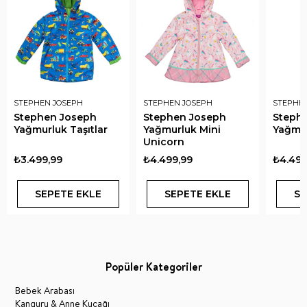
STEPHEN JOSEPH
STEPHEN JOSEPH
STEPHE
Stephen Joseph
Stephen Joseph
Steph
Yağmurluk Taşıtlar
Yağmurluk Mini
Yağmur
Unicorn
₺3.499,99
₺4.499,99
₺4.499
SEPETE EKLE
SEPETE EKLE
SE
Popüler Kategoriler
Bebek Arabası
Kanguru & Anne Kucağı