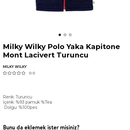
Milky Wilky Polo Yaka Kapitone
Mont Lacivert Turuncu
MILKY WILKY
0.0
Renk: Turuncu
İçerik: %93 pamuk %7ea
Dolgu: %100pes
Bunu da eklemek ister misiniz?