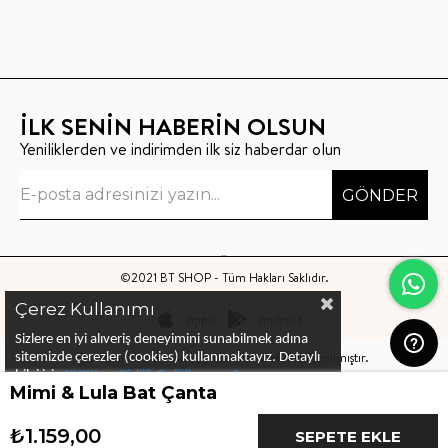
İLK SENİN HABERİN OLSUN
Yeniliklerden ve indirimden ilk siz haberdar olun
GÖNDER
©2021 BT SHOP - Tüm Hakları Saklıdır.
Çerez Kullanımı
Apple
Android
Sizlere en iyi alıveriş deneyimini sunabilmek adına
Bu sitenin kurulumu
Keyo Digital
tarafından yapılmıştır.
sitemizde çerezler (cookies) kullanmaktayız.
Detaylı
bilgi için
KVKK ve Gizlilik Politikası
ve
Çerez
Mimi & Lula Bat Çanta
Politika
ları
nı
inceleyebilirsiniz
₺1.159,00