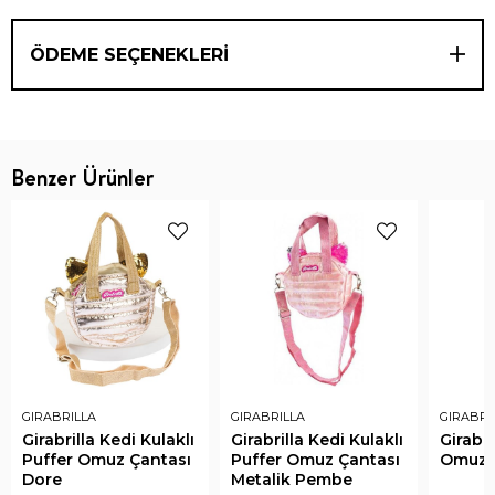
ÖDEME SEÇENEKLERI
Benzer Ürünler
GIRABRILLA
GIRABRILLA
GIRABRI
Girabrilla Kedi Kulaklı
Girabrilla Kedi Kulaklı
Girabril
Puffer Omuz Çantası
Puffer Omuz Çantası
Omuz 
Dore
Metalik Pembe