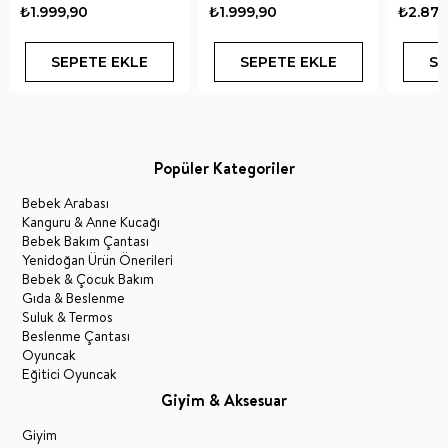
₺1.999,90
₺1.999,90
₺2.879
SEPETE EKLE
SEPETE EKLE
SE
Popüler Kategoriler
Bebek Arabası
Kanguru & Anne Kucağı
Bebek Bakım Çantası
Yenidoğan Ürün Önerileri
Bebek & Çocuk Bakım
Gıda & Beslenme
Suluk & Termos
Beslenme Çantası
Oyuncak
Eğitici Oyuncak
Giyim & Aksesuar
Giyim