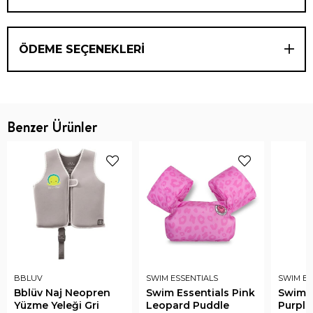
ÖDEME SEÇENEKLERI
Benzer Ürünler
BBLUV
SWIM ESSENTIALS
SWIM ES
Bblüv Naj Neopren
Swim Essentials Pink
Swim E
Yüzme Yeleği Gri
Leopard Puddle
Purple