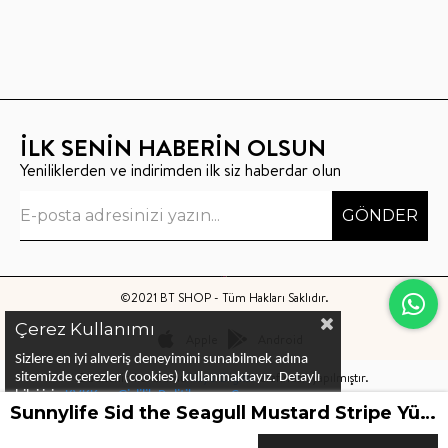
İLK SENİN HABERİN OLSUN
Yeniliklerden ve indirimden ilk siz haberdar olun
GÖNDER
©2021 BT SHOP - Tüm Hakları Saklıdır.
Çerez Kullanımı
Apple
Android
Sizlere en iyi alıveriş deneyimini sunabilmek adına
Bu sitenin kurulumu
Keyo Digital
tarafından yapılmıştır.
sitemizde çerezler (cookies) kullanmaktayız.
Detaylı
bilgi için
KVKK ve Gizlilik Politikası
ve
Çerez
Sunnylife Sid the Seagull Mustard Stripe Yüzme Yeleği
Politika
ları
nı
inceleyebilirsiniz