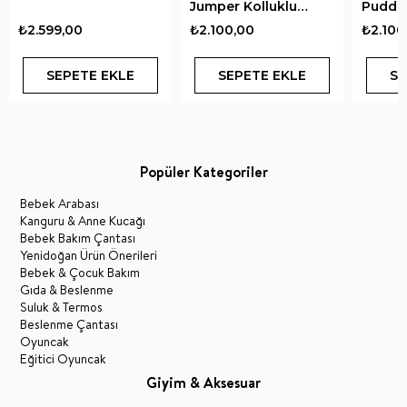
Jumper Kolluklu
Puddl
Yüzme Yeleği 2-6 Yaş
Kolluk
₺2.599,00
₺2.100,00
₺2.100
Yeleği 
SEPETE EKLE
SEPETE EKLE
SE
Popüler Kategoriler
Bebek Arabası
Kanguru & Anne Kucağı
Bebek Bakım Çantası
Yenidoğan Ürün Önerileri
Bebek & Çocuk Bakım
Gıda & Beslenme
Suluk & Termos
Beslenme Çantası
Oyuncak
Eğitici Oyuncak
Giyim & Aksesuar