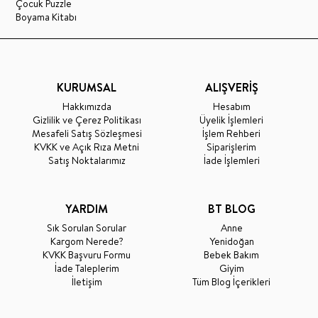
Çocuk Puzzle
Boyama Kitabı
KURUMSAL
ALIŞVERİŞ
Hakkımızda
Hesabım
Gizlilik ve Çerez Politikası
Üyelik İşlemleri
Mesafeli Satış Sözleşmesi
İşlem Rehberi
KVKK ve Açık Rıza Metni
Siparişlerim
Satış Noktalarımız
İade İşlemleri
YARDIM
BT BLOG
Sık Sorulan Sorular
Anne
Kargom Nerede?
Yenidoğan
KVKK Başvuru Formu
Bebek Bakım
İade Taleplerim
Giyim
İletişim
Tüm Blog İçerikleri